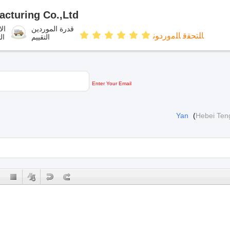
cturing Co.,Ltd.
قدرة الموردين
الا
ﺎﻠﺘﺤﻘﻗ ﺎﻠﻣﻭﺭﺩﻮﻧ
التقييم
ال
Enter Your Email
Yan
(
Hebei Ten