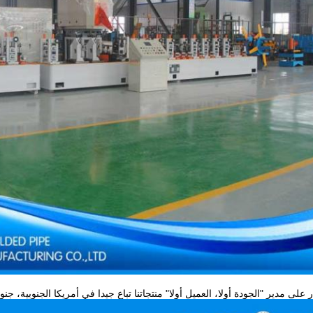
 على مدير "الجودة أولا، العميل أولا" منتجاتنا تباع جيدا في أمريكا الجنوبية، جن