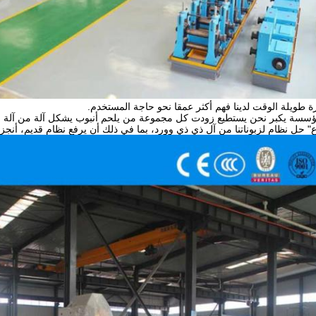
ة طويلة الوقت لدينا فهم أكثر عمقا نحو حاجة المستخدم.
ؤسسة يكبر نحن يستطيع زودت كل مجموعة من يلحم أنبوب يشكل آلة من آلة وح
 حل نظام لزبوناتنا من آل ذي ذي وورد، بما في ذلك أن يرفع نظام قديم، أنجزت