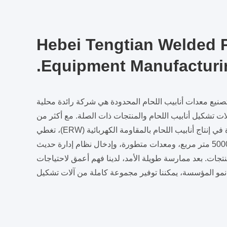
Hebei Tengtian Welded 
Equipment Manufacturin
صنيع معدات أنابيب اللحام المحدودة هي شركة رائدة محلية
نيع آلات تشكيل أنابيب اللحام والمنتجات ذات الصلة. مع أكثر من
عشر سنوات من الخبرة في إنتاج أنابيب اللحام بالمقاومة الكهربائية (ERW)، تغطي
المصنع مساحة 50000 متر مربع، ومعدات متطورة، وإدخال نظام إدارة حديث
متقدم، لضمان جودة المنتجات. بعد ممارسة طويلة الأمد، لدينا فهم أعمق لاحتياجات
تخدمين. مع نمو المؤسسة، يمكننا توفير مجموعة كاملة من آلات تشكيل
الأنابيب الملحومة من آلة واحدة إلى خط إنتاج مصنع الأنابيب الكامل، كما نقدم
"حلول هندسية جاهزة" لعملائنا من جميع أنحاء العالم، بما في ذلك ترقية النظام
مال خدمات ما بعد البيع، وتشغيل الاختبار وخدمات تدريب العمال.