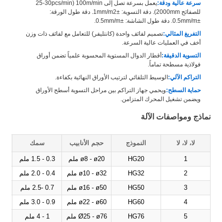
سرعة عالية ودقة:
يعمل بسرعة تصل إلى 100m/min (25-30pcs/min
للصفائح 2000mm). دقة التسوية: ±1mm/m2. دقة طول الورقة:
±0.5mm/m. دقة طول الشاشة: ±0.5mm/m.
التفريغ المثالي:
تصميم لفائف واحدة (كانتليفر) للتعامل مع لفائف ذات وزن
أخف في العمليات عالية السرعة.
التسوية الدقيقة:
أقطار الدوال المستوية المحسوبة علمياً تضمن أوراق
فولاذية مسطحة تماماً.
التراكم الآلي:
الوسيط التلقائي لترتيب الأوراق النهائية بكفاءة.
حماية السطح:
ويحمي جهاز التراكم بين مراحل التسوية أسطح الأوراق
ويضمن تشغيل المحرك المتزامن.
نماذج ومواصفات الآلة
لا، لا، لا
النموذج
حجم الأنابيب
سمك
السرع
1
HG20
ø8 - ø20 ملم
0.3 - 1.5 ملم
2
HG32
ø10 - ø32 ملم
0.4 - 2.0 ملم
3
HG50
ø16 - ø50 ملم
0.7 -2.5 ملم
4
HG60
ø22 - ø60 ملم
0.9 - 3.0 ملم
5
HG76
Ø25 - ø76 ملم
1 - 4 ملم