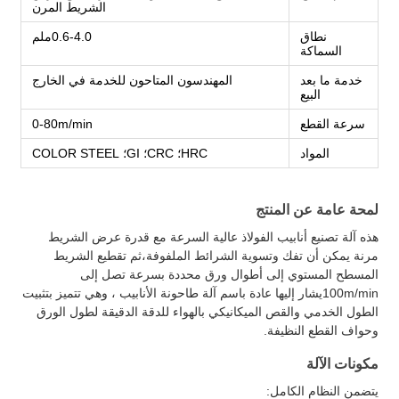
الشريط المرن
نطاق
0.6-4.0ملم
السماكة
خدمة ما بعد
المهندسون المتاحون للخدمة في الخارج
البيع
سرعة القطع
0-80m/min
المواد
HRC؛ CRC؛ GI؛ COLOR STEEL
لمحة عامة عن المنتج
هذه آلة تصنيع أنابيب الفولاذ عالية السرعة مع قدرة عرض الشريط
مرنة يمكن أن تفك وتسوية الشرائط الملفوفة،ثم تقطيع الشريط
المسطح المستوي إلى أطوال ورق محددة بسرعة تصل إلى
100m/minيشار إليها عادة باسم آلة طاحونة الأنابيب ، وهي تتميز بتثبيت
الطول الخدمي والقص الميكانيكي بالهواء للدقة الدقيقة لطول الورق
وحواف القطع النظيفة.
مكونات الآلة
يتضمن النظام الكامل: