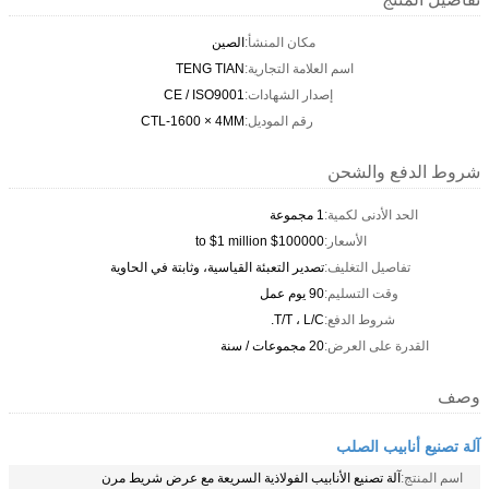
مكان المنشأ:
الصين
اسم العلامة التجارية:
TENG TIAN
إصدار الشهادات:
CE / ISO9001
رقم الموديل:
CTL-1600 × 4MM
شروط الدفع والشحن
الحد الأدنى لكمية:
1 مجموعة
الأسعار:
$100000 to $1 million
تفاصيل التغليف:
تصدير التعبئة القياسية، وثابتة في الحاوية
وقت التسليم:
90 يوم عمل
شروط الدفع:
T/T ، L/C.
القدرة على العرض:
20 مجموعات / سنة
وصف
آلة تصنيع أنابيب الصلب
اسم المنتج:
آلة تصنيع الأنابيب الفولاذية السريعة مع عرض شريط مرن