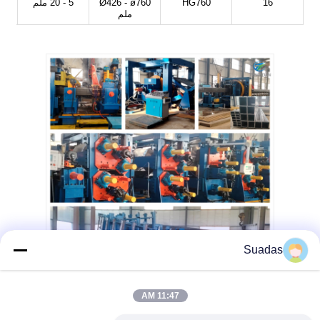
16
HG760
Ø426 - ø760
5 - 20 ملم
ملم
Suadas
11:47 AM