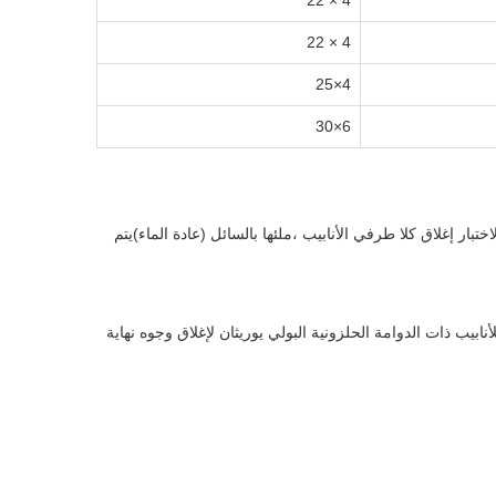
4 × 22
4 × 22
4×25
6×30
أنابيب ERW أو أنابيب اللحام الحلزوني. تتضمن عملية الاختبار إغلاق كلا طرفي الأنابيب ،ملئها بالسائل (عادة الماء)يتم
نابيب ذات الدوامة الحلزونية البولي يوريثان لإغلاق وجوه نهاية