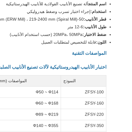
اسم المنتج
آلة تصنيع الأنابيب الفولاذية للأنابيب الهيدرستاتيكية
استخدام:
إجراء اختبار تسرب وضغط هيدروليكي
قطر الأنابيب:
50-610mm (ERW Mill) ، 219-2400 mm (Spiral Mill)
طول الأنابيب:
6-12 متر
ضغط الاختبار:
20MPa، 50MPa (حسب استخدام الأنابيب)
اللون:
قابلة للتخصيص لمتطلبات العميل
المواصفات التقنية
اختبار الأنابيب الهيدروستاتيكية لآلات تصنيع الأنابيب الص
النموذج
المواصفات (mm)
Φ50 ~ Φ114
ZFSY-100
Φ60 ~ Φ168
ZFSY-160
Φ89 ~ Φ219
ZFSY-220
Φ140 ~ Φ355
ZFSY-350