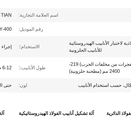
اسم العلامة التجارية:
 TIAN
رقم الموديل:
Y-400
اذية لاختبار الأنابيب الهيدروستاتية
الاستخدام::
إجراء 
للأنابيب الحلزونية
50-610 مم (مطحنة المتفجرات من مخلفات الحرب) 219-
طول الأنابيب::
6-12 م
2400 مم (مطحنة حلزونية)
لون:
حتى ال
ولاذ الدائرية
آلة تشكيل أنابيب الفولاذ الهيدروستاتيكية
آلة