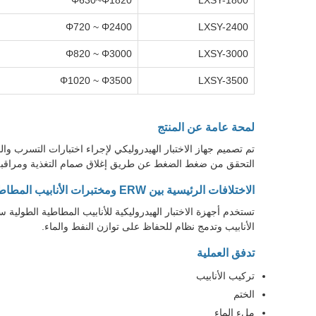
Φ630~Φ1820
LXSY-1800
Φ720 ~ Φ2400
LXSY-2400
Φ820 ~ Φ3000
LXSY-3000
Φ1020 ~ Φ3500
LXSY-3500
لمحة عامة عن المنتج
التحقق من ضغط الضغط عن طريق إغلاق صمام التغذية ومراقبة فقدان الضغط.اخ
الاختلافات الرئيسية بين ERW ومختبرات الأنابيب المطاطية بالدوامة
تستخدم أجهزة الاختبار الهيدروليكية للأنابيب المطاطية الطولية س
الأنابيب وتدمج نظام للحفاظ على توازن النفط والماء.
تدفق العملية
تركيب الأنابيب
الختم
ملء الماء