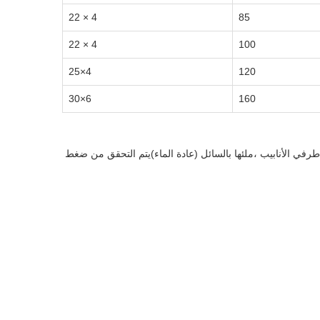
4 × 22
85
4 × 22
100
4×25
120
6×30
160
ن الحلزوني. تتضمن عملية الاختبار إغلاق كلا طرفي الأنابيب ،ملئها بالسائل (عادة الماء)يتم التحقق من ضغط