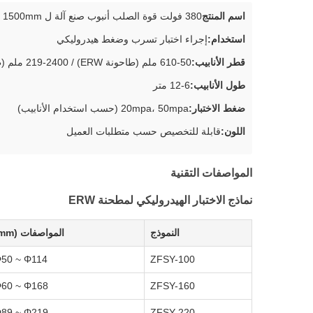
اسم المنتج
380 فولت قوة الصلب أنبوب صنع آلة ل 1500mm أنبوب دوامة كبيرة
استخدام:
إجراء اختبار تسرب وضغط هيدروليكي
قطر الأنابيب:
50-610 ملم (طاحونة ERW) / 219-2400 ملم (طاحونة دوامة)
طول الأنابيب:
6-12 متر
ضغط الاختبار:
20mpa، 50mpa (حسب استخدام الأنابيب)
اللون:
قابلة للتخصيص حسب متطلبات العميل
المواصفات التقنية
نماذج الاختبار الهيدروليكي لمطحنة ERW
النموذج
المواصفات (mm)
50 ~ Φ114
ZFSY-100
60 ~ Φ168
ZFSY-160
89 ~ Φ219
ZFSY-220