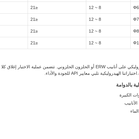
≤21
8 ~ 12
Φ6
≤21
8 ~ 12
Φ7
≤21
8 ~ 12
Φ8
≤21
8 ~ 12
Φ1
تم تصميم الجهاز الهيدروليكي لتنفيذ اختبارات تسرب وضغط هيدروليكي على أنابيب ERW أو الحلزو
روليكية تلبي معايير API للجودة والأداء.
الأنابيب
لماء