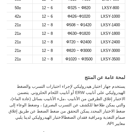
≤50
6 ~ 12
Φ325 ~ Φ820
LXSY-800
≤42
6 ~ 12
Φ426~Φ1020
LXSY-1000
≤21
8 ~ 12
Φ508 ~ Φ1420
LXSY-1400
≤21
8 ~ 12
Φ630~Φ1820
LXSY-1800
≤21
8 ~ 12
Φ720 ~ Φ2400
LXSY-2400
≤21
8 ~ 12
Φ820 ~ Φ3000
LXSY-3000
≤21
8 ~ 12
Φ1020 ~ Φ3500
LXSY-3500
لمحة عامة عن المنتج
يستخدم جهاز اختبار هيدروليكي لإجراء اختبارات التسرب والضغط
الهيدروليكي على أنابيب ERW أو أنابيب اللحام الحلزوني. يتضمن
الاختبار إغلاق الطرفين من الأنابيب ،ملء الأنابيب بسائل (عادة الماء)،
والتي يمكن طلاءها للكشف عن التسرب البصري) ، وضغط الوعاء إلى
ضغط الاختبار المحدد.يمكن التحقق من ضغط الضغط عن طريق إغلاق
صمام التغذية ومراقبة فقدان الضغطالاختبار الهيدروليكي لدينا يلبي
معايير API.