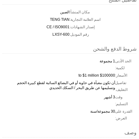
مكان المنشأ:
الصين
اسم العلامة التجارية:
TENG TIAN
إصدار الشهادات:
CE / ISO9001
رقم الموديل:
LXSY-600
شروط الدفع والشحن
الحد الأدنى
1 مجموعة
لكمية:
الأسعار:
$100000 to $1 million
تفاصيل
أن تكون معبأة في حاوية أو في البضائع السائبة لقطع كبيرة الحجم
وتسليمها عن طريق البحر / السكك الحديدي
التغليف:
وقت
3 أشهر
التسليم:
القدرة على
30 مجموعة/سنة
العرض:
وصف