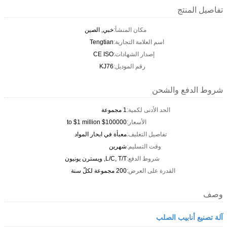
تفاصيل المنتج
مكان المنشأ:
خبي, الصين
اسم العلامة التجارية:
Tengtian
إصدار الشهادات:
CE ISO
رقم الموديل:
KJ76
شروط الدفع والشحن
الحد الأدنى لكمية:
1 مجموعة
الأسعار:
$100000 to $1 million
تفاصيل التغليف:
معبأة في ابحار المواد
وقت التسليم:
شهرين
شروط الدفع:
L/C, T/T, ويسترن يونيون
القدرة على العرض:
200 مجموعة لكلّ سنة
وصف
آلة تصنيع أنابيب الصلب