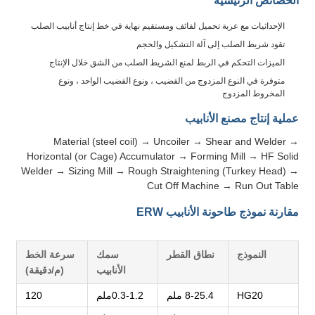
الخصائص الرئيسية
الإحداثيات مع عربة تحميل لفائف ومستقيم نهاية في خط إنتاج أنابيب الصلب
تقود شريط الصلب إلى آلة التشكيل والحجم
الميزات التحكم في الربط لمنع الشريط الصلب من الشق خلال الإنتاج
متوفرة في النوع المزدوج من القضيب ، ونوع القضيب الواحد ، ونوع
المخروط المزدوج
عملية إنتاج مصنع الأنابيب
Material (steel coil) → Uncoiler → Shear and Welder →
Horizontal (or Cage) Accumulator → Forming Mill → HF Solid
Welder → Sizing Mill → Rough Straightening (Turkey Head) →
Cut Off Machine → Run Out Table
مقارنة نموذج طاحونة الأنابيب ERW
النموذج
نطاق القطر
سمك
سرعة الخط
الأنابيب
(م/دقيقة)
HG20
8-25.4 ملم
0.3-1.2ملم
120