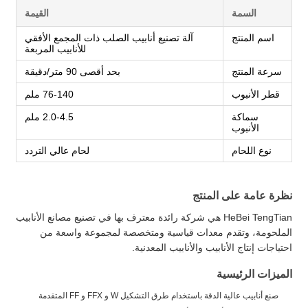
السمة
القيمة
اسم المنتج
آلة تصنيع أنابيب الصلب ذات المجمع الأفقي
للأنابيب المربعة
سرعة المنتج
بحد أقصى 90 متر/دقيقة
قطر الأنبوب
76-140 ملم
سماكة
2.0-4.5 ملم
الأنبوب
نوع اللحام
لحام عالي التردد
نظرة عامة على المنتج
HeBei TengTian هي شركة رائدة معترف بها في تصنيع مصانع الأنابيب
الملحومة، وتقدم معدات قياسية ومتخصصة لمجموعة واسعة من
احتياجات إنتاج الأنابيب والأنابيب المعدنية.
الميزات الرئيسية
صنع أنابيب عالية الدقة باستخدام طرق التشكيل W و FFX و FF المتقدمة