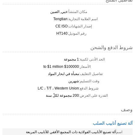
مكان المنشأ:
خبي, الصين
اسم العلامة التجارية:
Tengtian
إصدار الشهادات:
CE ISO
رقم الموديل:
HT140
شروط الدفع والشحن
الحد الأدنى لكمية:
1 مجموعة
الأسعار:
$100000 to $1 million
تفاصيل التغليف:
معبأة في ابحار المواد
وقت التسليم:
شهرين
شروط الدفع:
L/C ، T/T ، Western Union
القدرة على العرض:
200 مجموعة لكلّ سنة
وصف
آلة تصنيع أنابيب الصلب
اسم
آلة تصنيع الأنابيب الفولاذية ذات المجمع الأفقي للأنابيب المربعة