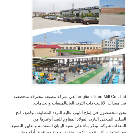
Tengtian Tube Mill Co.، Ltd هي شركة مصنعة محترفة متخصصة
في معدات الأنابيب ذات التردد العاليالمبيعات والخدمات.
نحن متخصصون في إنتاج أنابيب عالية التردد المطاوئة، وقطع، فتح
الصلب المنحني البارد، الفولاذ المقاوم للصدأ وغيرها من
المعدات.شركتنا تبتكر بناء على تقنية اليابان المتقدمة ومعايير التصنيع،
مع المنتجات التي تتميز بتكوين متقدم، جودة مستقرة، أداء ممتاز،