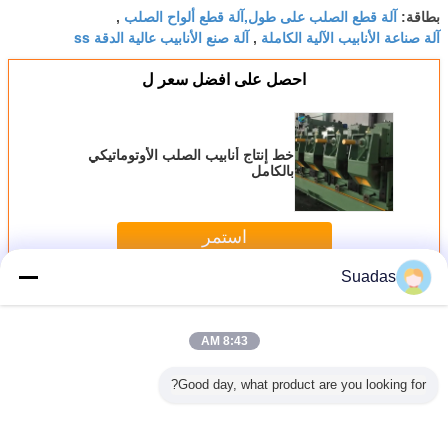
آلة قطع الصلب على طول,آلة قطع ألواح الصلب
بطاقة:
,
آلة صناعة الأنابيب الآلية الكاملة
آلة صنع الأنابيب عالية الدقة ss
,
احصل على افضل سعر ل
خط إنتاج أنابيب الصلب الأوتوماتيكي
بالكامل
استمر
Suadas
آلة تصنيع أنابيب الصلب
أكثر
8:43 AM
Good day, what product are you looking for?
ع الأنابيب
آلة تصنيع الأنابيب
آلة تصنيع أنابيب
آلة أنابيب الصلب
آلة تصنيع
الفولاذية 150 م/
الفولاذية HG273 مع
الفولاذ المربعة
الكربوني HRC
قيقة
التعبئة الأوتوماتيكية
التلقائية 50-610mm
CRC، سماكة 0.3-
5 ملم
2.0 مم، سرعة 100