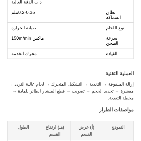
ذات الدقة العالية
نطاق
0.2-0.35ملم
السماكة
نوع اللحام
صيانة الحرارة
سرعة
ماكس 150m/min
الطحن
القيادة
محرك الخدمة
العملية التقنية
إزالة الملفوفة → التغذية → التشكيل المتحرك → لحام عالية التردد →
مقشرة → تحديد الحجم → تصويب → قطع المنشار الطائر للمادة →
محطة التغذية.
مواصفات الطراز
النموذج
(أ) عرض
(هـ) ارتفاع
الطول
القسم
القسم