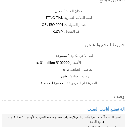
مكان المنشأ:
الصين
اسم العلامة التجارية:
TENG TIAN
إصدار الشهادات:
CE / ISO 9001
رقم الموديل:
TT-12MM
شروط الدفع والشحن
الحد الأدنى لكمية:
1 مجموعة
الأسعار:
$100000 to $1 million
تفاصيل التغليف:
عارية
وقت التسليم:
1 شهر
القدرة على العرض:
100 مجموعات / سنة
وصف
آلة تصنيع أنابيب الصلب
اسم المنتج:
آلة تصنيع الأنابيب الفولاذية ذات خط مطحنة الأنبوب الأوتوماتيكية الكاملة
عالية الدقة