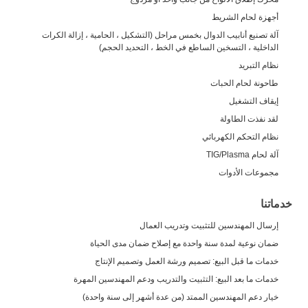
أجهزة لحام الشريط
آلة تصنيع أنابيب الدوال بخمس مراحل (التشكيل ، الحامية ، إزالة الكرات
الداخلية ، التسخين الساطع في الخط ، التحديد الحجم)
نظام التبريد
طاحونة لحام الحبات
إيقاف التشغيل
لقد نفذت الطاولة
نظام التحكم الكهربائي
آلة لحام TIG/Plasma
مجموعات الأدوات
خدماتنا
إرسال المهندسين للتثبيت وتدريب العمال
ضمان نوعية لمدة سنة واحدة مع إصلاح ضمان مدى الحياة
خدمات ما قبل البيع: تصميم ورشة العمل وتصميم الإنتاج
خدمات ما بعد البيع: التثبيت والتدريب ودعم المهندسين المهرة
خيار دعم المهندسين الممتد (من عدة أشهر إلى سنة واحدة)