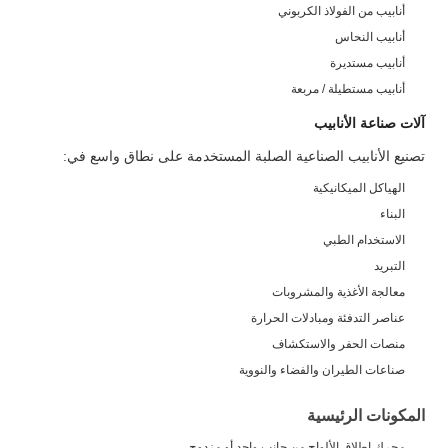
أنابيب من الفولاذ الكربوني
أنابيب النحاس
أنابيب مستديرة
أنابيب مستطيلة / مربعة
آلات صناعة الأنابيب
تصنيع الأنابيب الصناعية الصلبة المستخدمة على نطاق واسع في:
الهياكل الميكانيكية
البناء
الاستخدام الطبي
التبريد
معالجة الأغذية والمشروبات
عناصر التدفئة ومبادلات الحرارة
منصات الحفر والاستكشاف
صناعات الطيران والفضاء والنووية
المكونات الرئيسية
محرك إطلاق الألواح من جانب واحد أو مزدوج