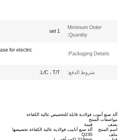
Minimum Order
1 set
Quantity:
ase for electric
Packaging Details:
شروط الدفع:
L/C ، T/T.
آلة صنع أنبوب فولاذية قابلة للتخصيص عالية الكفاءة
مواصفات المنتج
يصف
قيمة
اسم المنتج
آلة صنع أنابيب فولاذية عالية الكفاءة تخصيصها
ملف
Q235
قطر
219mm (كحد أقصى)