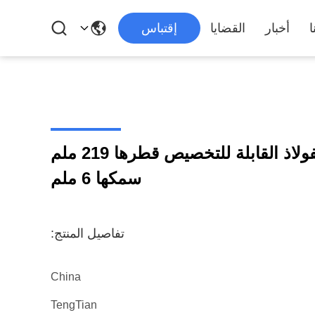
ا
أخبار
القضايا
إقتباس
آلة تصنيع أنابيب الفولاذ القابلة للتخصيص قطرها 219 ملم
سمكها 6 ملم
تفاصيل المنتج:
China
TengTian