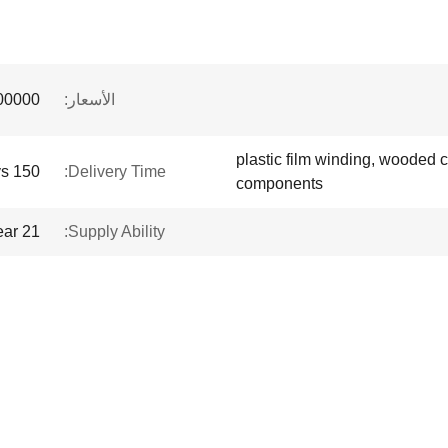
الأسعار:
 to $1 million
plastic film winding, wooded c
150 days
Delivery Time:
components
21 sets per year
Supply Ability: