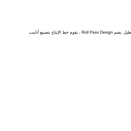
تم تصميم آلة صنع أنابيب فولاذية قابلة للتخصيص عالية الكفاءة هذه لإنتاج أنابيب فولاذية ملحومة ، بما في ذلك الأنابيب المستديرة والمربعة والمستطيل. يضم Roll Pass Design ، يقوم خط الإنتاج بتصنيع أنابيب