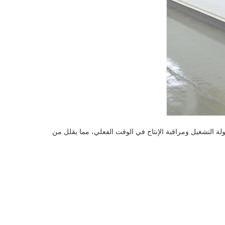
 أنابيب الفولاذ المقاوم للصدأ، تقدم هذه الآلة نتائج عالية الأداء للعمليات الصغيرة والكبيرة على حد سواء. يتيح نظام التحكم PLC سهولة التشغيل ومراقبة الإنتاج في الوقت الفعلي، مما يقلل من