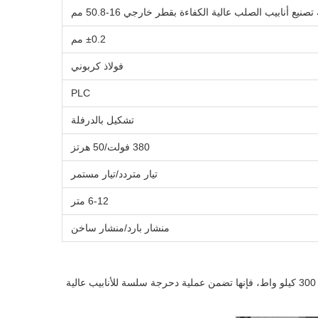
 تصنيع أنابيب الصلب عالية الكفاءة بقطر خارجي 16-50.8 مم
±0.2 مم
فولاذ كربوني
PLC
تشكيل بالدرفلة
380 فولت/50 هرتز
تيار متردد/تيار مستمر
6-12 متر
منشار بارد/منشار ساخن
تم تصميم آلة تصنيع أنابيب الصلب الخاصة بنا خصيصًا لإنتاج أنابيب الفولاذ الكربوني بأقطار تتراوح من 16 إلى 50 مم. مدعومة بمحرك قوي بقوة 300 كيلو واط، فإنها تضمن عملية دحرجة سلسة للأنابيب عالية