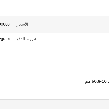
الأسعار:
 to $1 million
شروط الدفع:
eygram
م