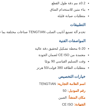
±0.2 مم دقة طول القطع
بناء متين للاستخدام الشاق
متطلبات صيانة قليلة
التطبيقات
تخدم آلة تصنيع أنابيب الصلب TENGTIAN صناعات مختلفة بما في ذلك البناء والسيارات والتصنيع. تنتج أنابيب بسماكة تتراوح من 0.9 مم إلى 2 مم وبأقطار تتراوح بين 16-50 مم.
المواصفات الفنية
6-20 محطة تشكيل لتحقيق دقة عالية
معتمدة من CE ISO لضمان الجودة
وقت التسليم القياسي 90 يومًا
متطلبات الطاقة 380 فولت/50 هرتز
خيارات التخصيص
اسم العلامة التجارية:
TENGTIAN
رقم الموديل:
50
مكان المنشأ:
الصين
الشهادة:
CE ISO