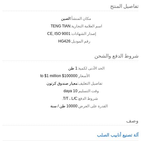
تفاصيل المنتج
مكان المنشأ:
الصين
اسم العلامة التجارية:
TENG TIAN
إصدار الشهادات:
CE, ISO 9001
رقم الموديل:
HG426
شروط الدفع والشحن
الحد الأدنى لكمية:
1 طن
الأسعار:
$100000 to $1 million
تفاصيل التغليف:
معيار صندوق كرتون
وقت التسليم:
10 daya
شروط الدفع:
T/T ، L/C.
القدرة على العرض:
10000 طن / سنة
وصف
آلة تصنيع أنابيب الصلب