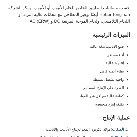
حسب متطلبات التطبيق الخاص بلحام الأنبوب أو الأنبوب، يمكن لشركة
HeBei TengTian أيضًا توفير المطاحن مع محاثات عالية التردد أو
اللحام التلامسي، ولحام الموجة المربعة DC و AC (ERW).
الميزات الرئيسية
صنع الأنابيب بدقة عالية
أداء مستقر
إنتاجية عالية
نظام أتمتة كامل
واجهة تشغيل بسيطة
القدرة على الإنتاج المستمر
كفاءة عالية مع أقل هدر للمواد
تكلفة إنتاج منخفضة
عملية الإنتاج
الملفات:
فولاذ الكربون المعد للإنتاج الأنابيب والأنابيب