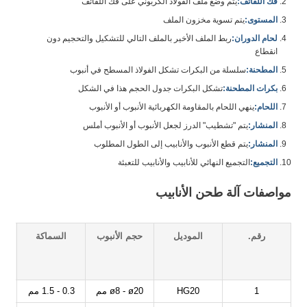
فك اللفائف:
يتم وضع ملف الفولاذ الكربوني على فك اللفائف
المستوى:
يتم تسوية مخزون الملف
لحام الدوران:
ربط الملف الأخير بالملف التالي للتشكيل والتحجيم دون
انقطاع
المطحنة:
سلسلة من البكرات تشكل الفولاذ المسطح في أنبوب
بكرات المطحنة:
تشكل البكرات جدول الحجم هذا في الشكل
اللحام:
ينهي اللحام بالمقاومة الكهربائية الأنبوب أو الأنبوب
المنشار:
يتم "تشطيب" الدرز لجعل الأنبوب أو الأنبوب أملس
المنشار:
يتم قطع الأنبوب والأنابيب إلى الطول المطلوب
التجميع:
التجميع النهائي للأنابيب والأنابيب للتعبئة
مواصفات آلة طحن الأنابيب
رقم.
الموديل
حجم الأنبوب
السماكة
ا
1
HG20
ø8 - ø20 مم
0.3 - 1.5 مم