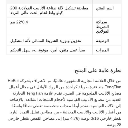
اسم المنتج
مطحنة تشكيل لآلة صناعة الأنابيب الفولاذية 200
كيلو واط لحام الحث عالي التردد
سماكة
0.4*22 مم
الشريط
الفولاذي
الوظيفة
تخزين وتوريد الشريط المتتالي لآلة التشكيل
الميزات
مبدأ عمل متقن، آمن، موثوق به، سهل التحكم
نظرة عامة على المنتج
من خلال العلامة التجارية المشهورة عالميًا، تم الاعتراف بشركة HeBei
TengTian منذ فترة طويلة كواحدة من الرواد الأوائل في مجال أعمال
مصانع الأنابيب الملحومة في الصين. تقدم علامة TengTian التجارية
العديد من مصانع الأنابيب القياسية لأحجام المنتجات الشائعة. بالإضافة
إلى الآلات القياسية، نقدم أيضًا معدات متخصصة تغطي نطاقًا واسعًا
من أقطار الأنابيب والأنابيب المعدنية - من مطاحن تقليل التمدد البارد
بقطر خارجي 3/16 بوصة (4.76 مم) إلى مطاحن القفص بقطر خارجي
28 بوصة.