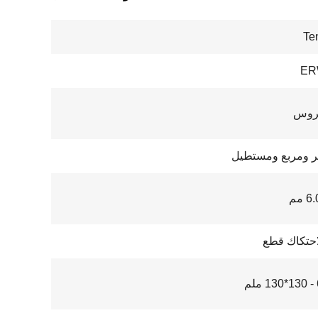
Te
ER
تروس
ر ومربع ومستطيل
احتكاك قطع