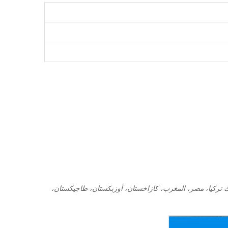
المعتمدة في الصينأداء موثوق به وطول عمر الخدمة تم تصدير الآلات إلى أكثر من 30 دولة بما في ذلك تركيا، مصر، المغرب، كازاخستان، أوزبكستان، طاجيكستان،