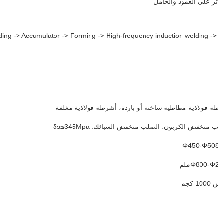
ثر على العمود والحامل
lding -> Accumulator -> Forming -> High-frequency induction welding -> 
 فولاذية مطاطية ساخنة أو باردة، أشرطة فولاذية مغلفة
 منخفض الكربون، الصلب منخفض السبائك: δs≤345Mpa
Φ450-Φ50
Φ800-ملم
 كجم