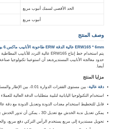
الحد الأقصى لسمك أنبوب مربع
أنبوب مربع
وصف المنتج
ERW165 * 6mm عالية الدقة ERW طاحونة الأنابيب ماكس.6 بوصة
حدود معالجة الأنابيب المستديرةبعد أن استوعبنا تكنولوجيا صنا
أيضا.
مزايا المنتج
دقة عالية
- بين مستوى القفزات الدوارة 0.01، بين الإطار والمساحة المفتوحة للزلاجة ≤0.02، درجة عمودية الإطار ≤0.05، كل درجة متوازية للإطار ≤0.1، قطر أنابيب الصلب وخطأ الطول ≤ 0.08
استخدام التكنولوجيا اليابانية لتلبية متطلبات الدقة العالية للعملاء
قابل للتخطيط استخدام معدات الدودة وتعديل الدودة مع دقة عا
يمكن تعديل ندبة الخدش مع تعديل 3D ، يمكن أن تدور الخدش ± 20 درجة على طول دائرة الصلب
تحويل مستديرة إلى مربع يستخدم الرأس التركي دفع مربع، والحد م