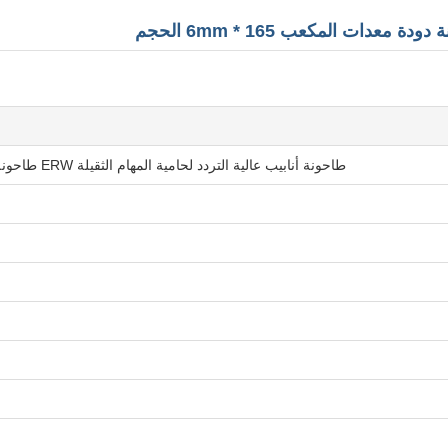
طاحونة أنابيب عالية التردد لحامية المهام الثقيلة ERW طاحونة أنابيب آلة الدودة معدات مستطيلة 165 * 6mm حجم الأنابيب