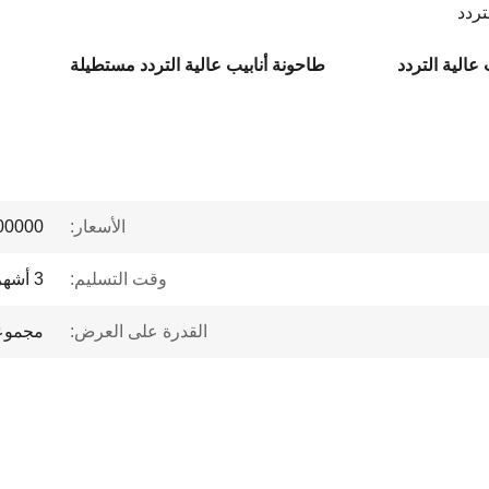
تردد
عالية التردد
طاحونة أنابيب عالية التردد مستطيلة
الأسعار:
 to $1 million
وقت التسليم:
3 أشهر
القدرة على العرض:
مجموعات 50