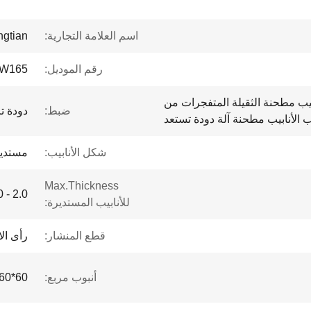
اسم العلامة التجارية:
ngtian
رقم الموديل:
W165
ابيب مطحنة الثقيلة المتفجرات من
ضبط:
دودة 
الأنابيب مطحنة آلة دودة تستعد
شكل الأنابيب:
مستدي
Max.Thickness
2.0 - 6.0 مم
للأنابيب المستديرة:
قطع المنشار:
رأى ال
أنبوب مربع:
60*60 - 130*130 ملم