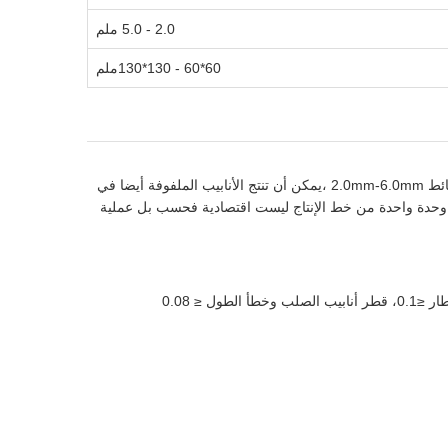
2.0 - 5.0 ملم
60*60 - 130*130ملم
يتم استخدام خط إنتاج ERW165 عالية التردد للأنابيب المطاطية المستقيمة لتصنيع أنابيب الصلب المطاطية من Φ76mm-Φ165mm بسماكة الحائط 2.0mm-6.0mm ،يمكن أن تنتج الأنابيب الملفوفة أيضا في
كل وحدة واحدة من خط الإنتاج ليست اقتصادية فحسب بل عملية