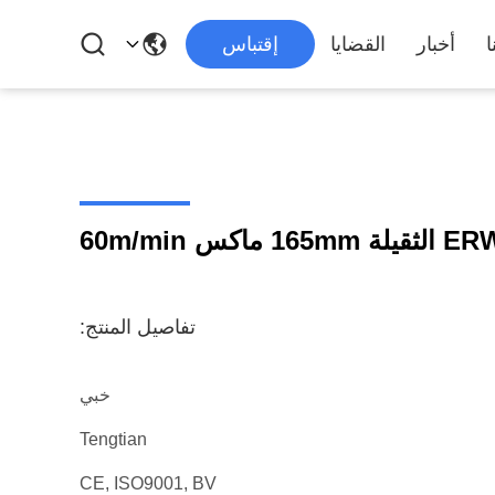
ا
أخبار
القضايا
إقتباس
تفاصيل المنتج:
خبي
Tengtian
CE, ISO9001, BV