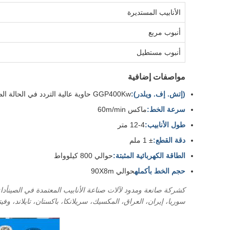
الأنابيب المستديرة
أنبوب مربع
أنبوب مستطيل
مواصفات إضافية
(إتش. إف. ويلدر):
GGP400Kw حاوية عالية التردد في الحالة الصلبة
سرعة الخط:
ماكس 60m/min
طول الأنابيب:
4-12 متر
دقة القطع:
± 1 ملم
الطاقة الكهربائية المثبتة:
حوالي 800 كيلوواط
حجم الخط بأكمله
حوالي 90X8m
سوريا، إيران، العراق، المكسيك، سريلانكا، باكستان، تايلاند، وفيت