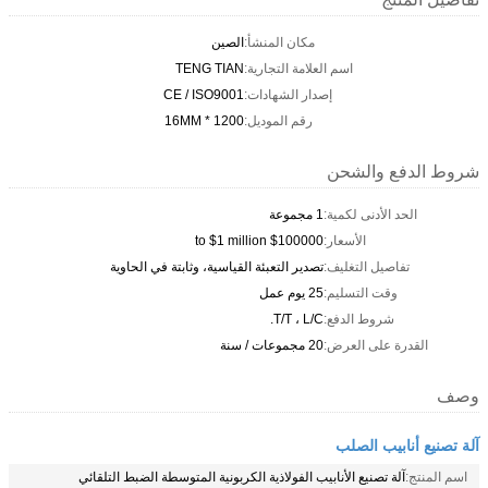
مكان المنشأ:
الصين
اسم العلامة التجارية:
TENG TIAN
إصدار الشهادات:
CE / ISO9001
رقم الموديل:
1200 * 16MM
شروط الدفع والشحن
الحد الأدنى لكمية:
1 مجموعة
الأسعار:
$100000 to $1 million
تفاصيل التغليف:
تصدير التعبئة القياسية، وثابتة في الحاوية
وقت التسليم:
25 يوم عمل
شروط الدفع:
T/T ، L/C.
القدرة على العرض:
20 مجموعات / سنة
وصف
آلة تصنيع أنابيب الصلب
اسم المنتج:
آلة تصنيع الأنابيب الفولاذية الكربونية المتوسطة الضبط التلقائي