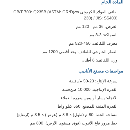
المادة الخام
لفائف الفولاذ الكربوني GB/T 700: Q235B (ASTM: GR*D(σs
230) / JIS: SS400)
العرض: 36 مم - 120 مم
السماكة: 3-8 مم
معرف اللفائف: 450-520 مم
اترك رسالة
القطر الخارجي لللفائف: بحد أقصى 1200 مم
وزن اللفائف: 8 أطنان
مواصفات مصنع الأنابيب
سرعة الإنتاج: 20-50 م/دقيقة
القدرة الإنتاجية: 10,000 طن/سنة
الاتجاه: يسار أو يمين يقرره العملاء
القدرة المثبتة للمصنع: 550 كيلو واط
مساحة الخط: 80 م (طول) × 8.8 م (عرض) × 3.5 م (ارتفاع)
خط مرور قاع الأنبوب (فوق مستوى الأرض): 800 مم