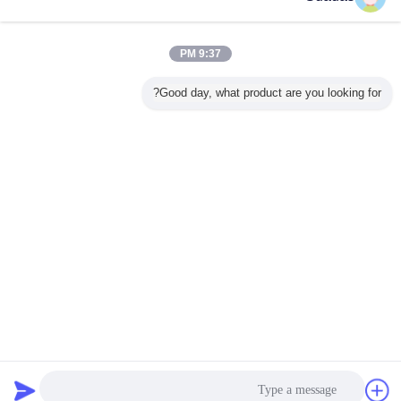
الاستفسار الآن
مطحنة الأنابيب الملحومة المخصصة لأنابيب الصلب
الكربوني بسماكة 4-10 مم
9:37 PM
الاستفسار الآن
Good day, what product are you looking for?
1 / 10
غير اللغة
Arabic
منزل
|
حولنا
|
اتصل بنا
|
خريطة الموقع
|
سياسة الخصوصية
منظر مكتبيّ
Copyright © 2017 - 2026 Hebei Tengtian Welded Pipe Equipment
Manufacturing Co.,Ltd..
All rights reserved.
دردشة
طلب اقتباس