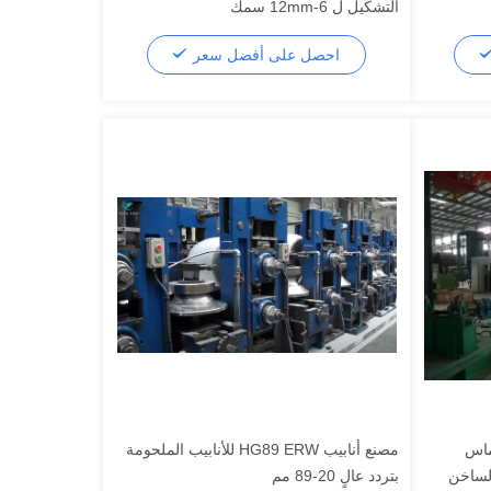
التشكيل ل 6-12mm سمك
احصل على أفضل سعر
تماس
مصنع أنابيب HG89 ERW للأنابيب الملحومة
لساخن
بتردد عالٍ 20-89 مم