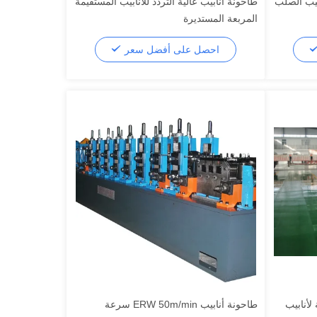
ابيب الصلب
طاحونة أنابيب عالية التردد للأنابيب المستقيمة
المربعة المستديرة
احصل على أفضل سعر
ماتيكية لأنابيب
طاحونة أنابيب ERW 50m/min سرعة