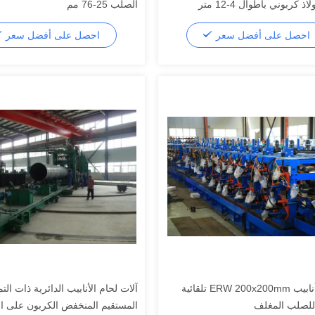
ذ كربوني بأطوال 4-12 متر
الصلب 25-76 مم
احصل على أفضل سعر
احصل على أفضل سعر
مطحنة أنابيب ERW 200x200mm تلقائية
آلات لحام الأنابيب الدائرية ذات ال
للصلب المغلف
المستقيم المنخفض الكربون على ا