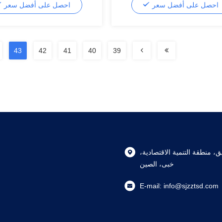
احصل على أفضل سعر
احصل على أفضل سعر
43
42
41
40
39
طريق، منطقة التنمية الاقتصادية،
خبى، الصين
E-mail:
info@sjzztsd.com