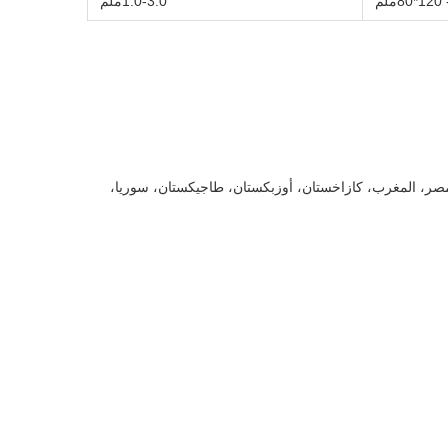
1.0-3.0ملم
تصدير آلات موثوقة مع حياة خدمة طويلة إلى أكثر من 30 دولة بما في ذلك تركيا، مصر، المغرب، كازاخستان، أوزبكستان، طاجيكستان، سوريا،