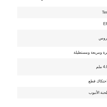
Te
E
تروس
ة ومربعة ومستطيلة
احتكاك قطع
حنة الأنبوب