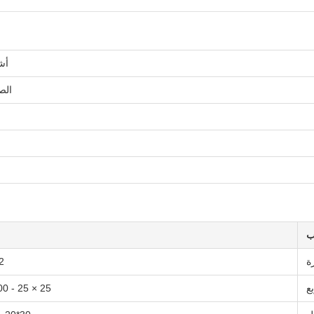
أش
الص
يب
ة
32 - 
ع
25 × 25 - 100 × 100 مم