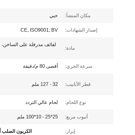
مكان المنشأ:
خبي
إصدار الشهادات:
CE, ISO9001, BV
لفائف مدرفلة على الساخن، ل
مادة:
سرعة الجري:
أقصى 80 م/دقيقة
قطر الأنابيب:
32 - 127 ملم
نوع اللحام:
لحام عالي التردد
أنبوب مربع:
25*25 - 10*100 ملم
إبراز:
الكربون الصلب 