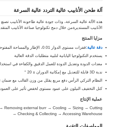
آلة طحن الأنابيب عالية التردد عالية السرعة
الأنابيب المستديرةمن خلال دمج تكنولوجيا صناعة الأنابيب المتقد
مزايا المنتج
دقة عالية:
قفزات مستوى الدوار 0.01، الإطار والمساحة المفتوحة للزلاجة ≤0.02، درجة عمودية الإطار ≤0.05، كل درجة متوازية للإطار ≤0.1، قطر أنابيب الصلب وخطأ الطول ≤0.08
يستخدم التكنولوجيا اليابانية لتلبية متطلبات الدقة العالية
معدات الدودة وتعديل الدودة للعمل الدقيق والكفاءة في استخدا
ندبة 3D قابلة للتعديل مع إمكانية الدوران ± 20 °
النظام التركي الرأس دفع مربع يقلل من وزن القالب مع ضمان تشكيل 
كتل التخفيف النيلون على عمود مستوى لخفض تأثير على العمود 
عملية الإنتاج
 → Removing external burr → Cooling → Sizing → Cutting
→ Checking & Collecting → Accessing Warehouse
المواصفات التقنية