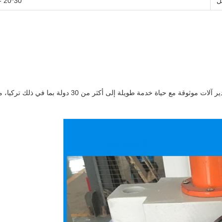
ل
30*20 - 120*80ملم
كشركة صانعة ومتزود لآلات صناعة الأنابيب في الصينوقد تم 