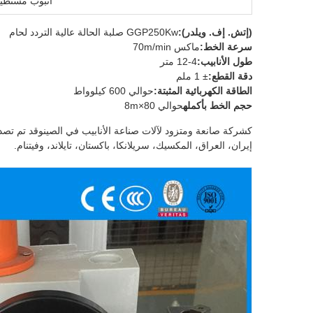
أنبوب مستطي
(إتش. إف. ويلدر):
GGP250Kw صلبة الحالة عالية التردد لحام
سرعة الخط:
ماكس 70m/min
طول الأنابيب:
4-12 متر
دقة القطع:
± 1 ملم
الطاقة الكهربائية المثبتة:
حوالي 600 كيلوواط
حجم الخط بأكمله
حوالي 80×8m
إيران، العراق، المكسيك، سريلانكا، باكستان، تايلاند، وفيتنام.