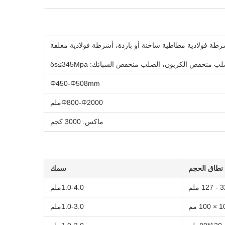
رطة فولاذية مطاطية ساخنة أو باردة، أشرطة فولاذية مغلفة
لب منخفض الكربون، الصلب منخفض السبائك: δs≤345Mpa
Φ450-Φ508mm
Φ800-Φ2000ملم
ماكس. 3000 كجم
نطاق الحجم
سمك
127 ملم
1.0-4.0ملم
1.0-3.0ملم