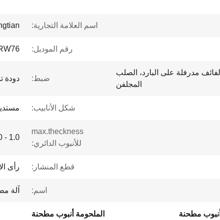
اسم العلامة التجارية:
ngtian
رقم الموديل:
RW76
فائف مدرفلة على البارد، الصلب
ضبط:
دودة 
المجلفن
شكل الأنابيب:
مستدير
max.theckness
1.0 - 4.0 ملم
للأنبوب الدائري:
قطع المنشار:
رأى ال
اسم:
آلة مط
أنبوب مطحنة
الملحومة أنبوب مطحنة