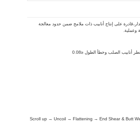
ت جودة عالية طاحونة الأنابيب تصنع أنابيب الفولاذ المطاومة من Φ76mm-Φ168mm مع 2.0mm-6.0mm سمك الجدار،قادرة على إنتاج أنابيب ذات ملامح ضمن حدود معالجة
ة وعملية.
Scroll up → Uncoil → Flattening → End Shear & Butt 