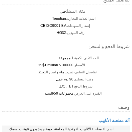
مكان المنشأ:
خبي
اسم العلامة التجارية:
Tengtian
إصدار الشهادات:
CE,ISO9001,BV
رقم الموديل:
HG32
شروط الدفع والشحن
الحد الأدنى لكمية:
1 مجموعة
الأسعار:
$100000 to $1 million
تفاصيل التغليف:
تصدير ماء و ابحار التعبئة.
وقت التسليم:
90 يوم عمل
شروط الدفع:
L/C ، T/T.
القدرة على العرض:
مجموعات 50/السنة
وصف
آلة مطحنة الأنابيب
اسم:
آلة مطحنة الأنابيب الفولاذية المجلفنة نعومة جيدة بدون نتوءات بسمك