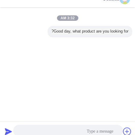
الاستفسار الآن
طاحونة أنابيب فولاذية مربعة 200×200 مع قطع المنشار
البارد
3:32 AM
الاستفسار الآن
Good day, what product are you looking for?
1 / 10
غير اللغة
Arabic
منزل
|
حولنا
|
اتصل بنا
|
خريطة الموقع
|
سياسة الخصوصية
منظر مكتبيّ
Copyright © 2017 - 2026 Hebei Tengtian Welded Pipe Equipment
Manufacturing Co.,Ltd..
All rights reserved.
دردشة
طلب اقتباس