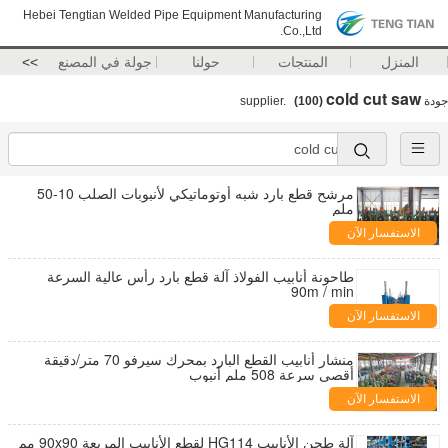
Hebei Tengtian Welded Pipe Equipment Manufacturing
Co.,Ltd.
المنزل
المنتجات
حولنا
جولة في المصنع
>>
cold cut saw
جودة
supplier.
(100)
مرشح قطع بارد شبه أوتوماتيكي لأنبوبات الصلب 10-50
ملم
الاستفسار الآن
طاحونة أنابيب الفولاذ آلة قطع بارد رأس عالية السرعة
90m / min
الاستفسار الآن
منشار أنابيب القطع البارد بمحرك سيرفو 70 متر/دقيقة
أقصى سرعة 508 ملم أنبوب
الاستفسار الآن
آلة طحن الأنابيب HG114 لقطع الأنابيب المربعة 90x90 مم