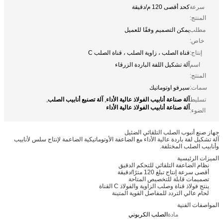
سرعة
كحد أقصى 120 م/دقيقة
المنتج:
مطلب
يمكن التصميم وفقًا للعميل
خاص:
إنتاج:
قناة الصلب ، زاوية الصلب ، قناة الصلب C
اسم
آلة تشكيل اللفة الباردة الزرقاء
المنتج:
سمات:
سيرفو اوتوماتيك
آلة صناعة أنابيب الفولاذ عالية الأداء
آلة تصنيع أنابيب الصلب
تسليط
,
,
آلة صناعة أنابيب الفولاذ عالية الأداء
الضوء:
جهاز صنع أنبوب الصلب التلقائي الضئيل
آلة تشكيل لفة باردة عالية الأداء مع الضاعفة الأوتوماتيكية الضاعمة لإنتاج سلس لأنابيب
وأنابيب الصلب المختلفة.
الميزات الرئيسية
نظام الضاعفة التلقائي للتحكم الدقيق
أقصى سرعة إنتاج تبلغ 120 مترًا/دقيقة
تصميمات قابلة للتخصيص المتاحة
ينتج فولاذ قناة وصلب الزاوية والفولاذ C القناة
لحام عالي التردد للمفاصل القوية المتينة
المواصفات الفنية
مادة
الصلب الكربوني