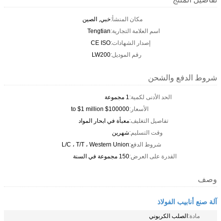
مكان المنشأ:
خبي, الصين
اسم العلامة التجارية:
Tengtian
إصدار الشهادات:
CE ISO
رقم الموديل:
LW200
شروط الدفع والشحن
الحد الأدنى لكمية:
1 مجموعة
الأسعار:
$100000 to $1 million
تفاصيل التغليف:
معبأة في ابحار المواد
وقت التسليم:
شهرين
شروط الدفع:
L/C ، T/T ، Western Union
القدرة على العرض:
150 مجموعة في السنة
وصف
آلة صنع أنابيب الفولاذ
مادة:
الصلب الكربوني