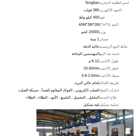
اسم العلامة التجارية
Tengtian
الجهد االكهربى
380 فولت
قوة
400 كيلو واط
البعد (l*w*h)
40M*3M*2M
وزن
20000 كجم
ضمان
1 سنة
نقاط البيع الرئيسية
عالية الدقة
خدمة بعد البيع
المهندسين المتاحة
طول الأنابيب
6-12 م
قطر الأنابيب
20-60mm
سمك الأنابيب
0.8-2.0mm
طريقة اللحام
لحام عالي التردد
خيارات المواد
الصلب الكربوني ، الفولاذ المقاوم للصدأ ، سبيكة الصلب
علاج الخدمة
التخليل ، التخميل ، التلميع ، الأنود ، الطلاء ، الطلاء
عملية تشكيل
لفة تشكيل