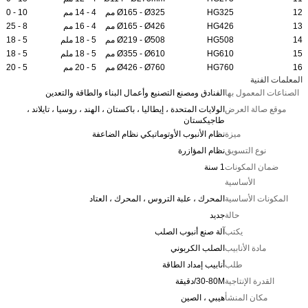
12
HG325
Ø165 - Ø325 مم
4 - 14 مم
10 - 30
13
HG426
Ø165 - Ø426 مم
4 - 16 مم
8 - 25
14
HG508
Ø219 - Ø508 مم
5 - 18 ملم
5 - 18
15
HG610
Ø355 - Ø610 مم
5 - 18 ملم
5 - 18
16
HG760
Ø426 - Ø760 مم
5 - 20 مم
5 - 20
المعلمات الفنية
الصناعات المعمول بها
الفنادق ومصنع التصنيع وأعمال البناء والطاقة والتعدين
موقع صالة العرض
الولايات المتحدة ، إيطاليا ، باكستان ، الهند ، روسيا ، تايلاند ،
طاجيكستان
ميزة
نظام الأنبوب الأوتوماتيكي نظام الضاعفة
نوع التسويق
نظام المؤازرة
ضمان المكونات
1 سنة
الأساسية
المكونات الأساسية
المحرك ، علبة التروس ، المحرك ، العتاد
حالة
جديد
يكتب
آلة صنع أنبوب الصلب
مادة الأنابيب
الصلب الكربوني
طلب
أنابيب إمداد الطاقة
القدرة الإنتاجية
30-80M/دقيقة
مكان المنشأ
هيبي ، الصين