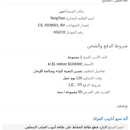
مكان المنشأ:
خبى
اسم العلامة التجارية:
TengTian
إصدار الشهادات:
CE, ISO9001, BV
رقم الموديل:
HG219
شروط الدفع والشحن
الحد الأدنى لكمية:
1 مجموعة
الأسعار:
$100000 to $1 million
تفاصيل التغليف:
تصدير التعبئة للماء وصالحة للإبحار.
وقت التسليم:
120 يوم عمل
شروط الدفع:
L/C ، T/T.
القدرة على العرض:
50 مجموعة / سنة
وصف
آلة صنع أنابيب الفولاذ
اسم المنتج:
البارد قطع طاقة الحفاظ على طاقة أنبوب الصلب المجلفن