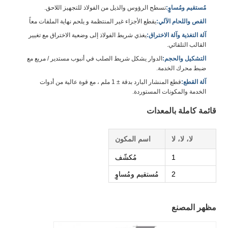
مُستقيم ومُساوٍ:
تسطح الرؤوس والذيل من الفولاذ للتجهيز اللاحق.
القص واللحام الآلي:
يقطع الأجزاء غير المنتظمة و يلحم نهاية الملفات معاً
آلة التغذية وآلة الاختراق:
يغذي شريط الفولاذ إلى وضعية الاختراق مع تغيير
القالب التلقائي.
التشكيل والحجم:
الدوار يشكل شريط الصلب في أنبوب مستدير / مربع مع
ضبط محرك الخدمة.
آلة القطع:
قطع المنشار البارد بدقة ± 1 ملم ، مع قوة عالية من أدوات
الخدمة والمكونات المستوردة.
قائمة كاملة بالمعدات
لا، لا، لا
اسم المكون
1
مُكشّف
2
مُستقيم ومُساوٍ
مظهر المصنع