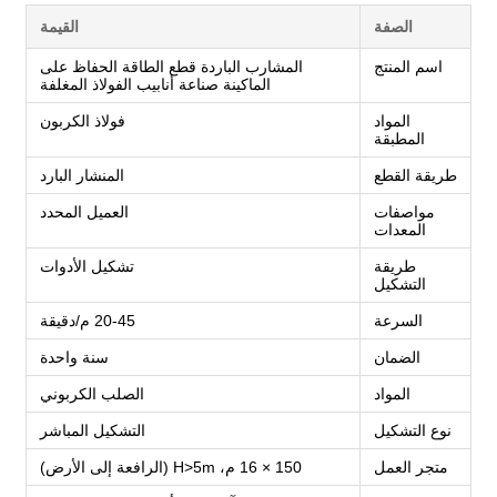
الصفة
القيمة
اسم المنتج
المشارب الباردة قطع الطاقة الحفاظ على
الماكينة صناعة أنابيب الفولاذ المغلفة
المواد
فولاذ الكربون
المطبقة
طريقة القطع
المنشار البارد
مواصفات
العميل المحدد
المعدات
طريقة
تشكيل الأدوات
التشكيل
السرعة
20-45 م/دقيقة
الضمان
سنة واحدة
المواد
الصلب الكربوني
نوع التشكيل
التشكيل المباشر
متجر العمل
150 × 16 م، H>5m (الرافعة إلى الأرض)