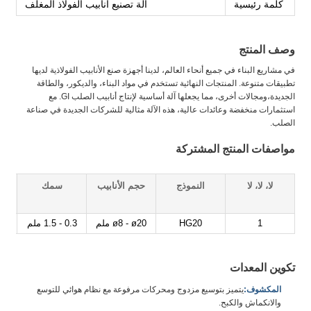
كلمة رئيسية
آلة تصنيع أنابيب الفولاذ المغلف
وصف المنتج
في مشاريع البناء في جميع أنحاء العالم، لدينا أجهزة صنع الأنابيب الفولاذية لديها
تطبيقات متنوعة. المنتجات النهائية تستخدم في مواد البناء، والديكور، والطاقة
الجديدة،ومجالات أخرى، مما يجعلها آلة أساسية لإنتاج أنابيب الصلب GI. مع
استثمارات منخفضة وعائدات عالية، هذه الآلة مثالية للشركات الجديدة في صناعة
الصلب.
مواصفات المنتج المشتركة
لا، لا، لا
النموذج
حجم الأنابيب
سمك
)
1
HG20
ø8 - ø20 ملم
0.3 - 1.5 ملم
تكوين المعدات
المكشوف:
يتميز بتوسيع مزدوج ومحركات مرفوعة مع نظام هوائي للتوسع
والانكماش والكبح.