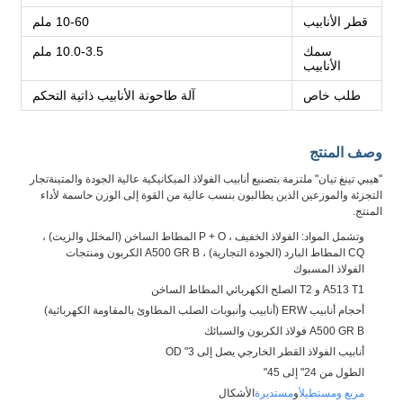
قطر الأنابيب
10-60 ملم
سمك
10.0-3.5 ملم
الأنابيب
طلب خاص
آلة طاحونة الأنابيب ذاتية التحكم
وصف المنتج
"هيبي تينغ تيان" ملتزمة بتصنيع أنابيب الفولاذ الميكانيكية عالية الجودة والمتينةتجار
التجزئة والموزعين الذين يطالبون بنسب عالية من القوة إلى الوزن حاسمة لأداء
المنتج.
وتشمل المواد: الفولاذ الخفيف ، P + O المطاط الساخن (المخلل والزيت) ،
CQ المطاط البارد (الجودة التجارية) ، A500 GR B الكربون ومنتجات
الفولاذ المسبوك
A513 T1 و T2 الصلح الكهربائي المطاط الساخن
أحجام أنابيب ERW (أنابيب وأنبوبات الصلب المطاوئ بالمقاومة الكهربائية)
A500 GR B فولاذ الكربون والسبائك
أنابيب الفولاذ القطر الخارجي يصل إلى 3" OD
الطول من 24" إلى 45"
مربع ومستطيل
أو
مستديرة
الأشكال