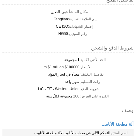
مكان المنشأ:
خبي, الصين
اسم العلامة التجارية:
Tengtian
إصدار الشهادات:
CE ISO
رقم الموديل:
HG50
شروط الدفع والشحن
الحد الأدنى لكمية:
1 مجموعة
الأسعار:
$100000 to $1 million
تفاصيل التغليف:
معبأة في ابحار المواد
وقت التسليم:
شهر واحد
شروط الدفع:
L/C ، T/T ، Western Union
القدرة على العرض:
200 مجموعة لكلّ سنة
وصف
آلة مطحنة الأنابيب
اسم المنتج:
التحكم الآلي في معدات الأنابيب لآلة مطحنة الأنابيب