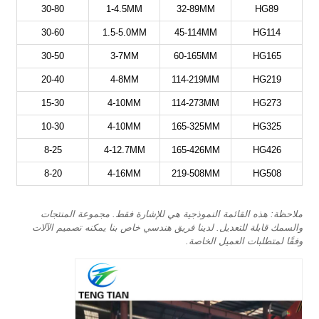
30-80
1-4.5MM
32-89MM
HG89
30-60
1.5-5.0MM
45-114MM
HG114
30-50
3-7MM
60-165MM
HG165
20-40
4-8MM
114-219MM
HG219
15-30
4-10MM
114-273MM
HG273
10-30
4-10MM
165-325MM
HG325
8-25
4-12.7MM
165-426MM
HG426
8-20
4-16MM
219-508MM
HG508
ملاحظة: هذه القائمة النموذجية هي للإشارة فقط. مجموعة المنتجات
والسمك قابلة للتعديل. لدينا فريق هندسي خاص بنا يمكنه تصميم الآلات
وفقًا لمتطلبات العميل الخاصة.