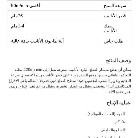
سرعة المنتج
أقصى 90m/min
قطر الأنابيب
76ملم
سمك
1-4ملم
الأنابيب
طلب خاص
آلة طاحونة الأنابيب بدقة عالية
وصف المنتج
يمكن أن يقطع منشار القطع البارد الأنابيب بسرعة تصل إلى 120m / min. نظام
التحكم التلقائي يحسن موقع الشفرة بناء على قطر الأنابيب وسماكة،تعديل سرعة
التغذية وتدوير الشفرة لتحسين جودة سطح القطع دون حفرهذا النظام يلغي الإفراغ
الميكانيكي أثناء التشغيل، ويقلل من إهدار الشفرة، ويقلل من تكاليف الإنتاج، ويمدد
عمر خدمة الآلة.
عملية الإنتاج
المواد (الملفات الفولاذية)
مُكشّف
القطع والحامض
سدادات أفقية (أو قفصية)