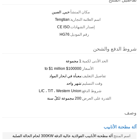
مكان المنشأ:
خبي, الصين
اسم العلامة التجارية:
Tengtian
إصدار الشهادات:
CE ISO
رقم الموديل:
HG76
شروط الدفع والشحن
الحد الأدنى لكمية:
1 مجموعة
الأسعار:
$100000 to $1 million
تفاصيل التغليف:
معبأة في ابحار المواد
وقت التسليم:
شهر واحد
شروط الدفع:
L/C ، T/T ، Western Union
القدرة على العرض:
200 مجموعة لكلّ سنة
وصف
آلة مطحنة الأنابيب
اسم المنتج:
آلة مطحنة الأنابيب الفولاذية عالية الدقة 300KW لحام الحالة الصلبة