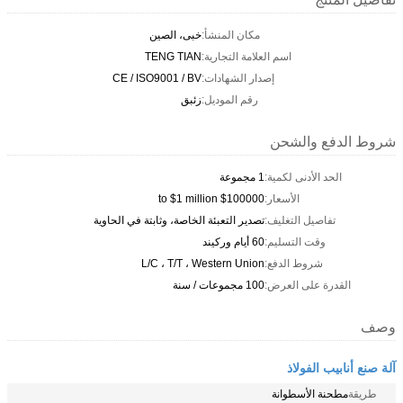
مكان المنشأ:
خبى، الصين
اسم العلامة التجارية:
TENG TIAN
إصدار الشهادات:
CE / ISO9001 / BV
رقم الموديل:
زئبق
شروط الدفع والشحن
الحد الأدنى لكمية:
1 مجموعة
الأسعار:
$100000 to $1 million
تفاصيل التغليف:
تصدير التعبئة الخاصة، وثابتة في الحاوية
وقت التسليم:
60 أيام وركيند
شروط الدفع:
L/C ، T/T ، Western Union
القدرة على العرض:
100 مجموعات / سنة
وصف
آلة صنع أنابيب الفولاذ
طريقة
مطحنة الأسطوانة