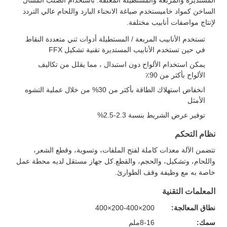
الساخن كمواد خاميستخدم صياغة الانحناء البارد واللحام عالي التردد
لإنتاج مواصفات أنابيب مختلفة.
تستخدم الأنابيب المربعة / المستطيلة أدوات ثني متعددة النقاط
في حين تستخدم الأنابيب المستديرة تقنية تشكيل FFX
يمكن استخدام الألواح دون استبدال ، مما يقلل من تكاليف
الألواح بأكثر من 90٪
انخفاض استهلاك الطاقة بأكثر من 30% من خلال عملية التشوه
الأمثل
توفير عرض الشريط بنسبة 2.3-2.5%
نظام التحكم
تتضمن الآلة معدات كاملة لفتح الملفات، وتسوية، وقطع الشعر،
واللحام، وتشكيل، والحجم، والقطع.كل جهاز مستقل لديه محطة عمل
خاصة به مع وظيفة وقف الطوارئ.
المعلمات التقنية
نطاق المعالجة:
200×200-400×400
سمك:
8-16ملم