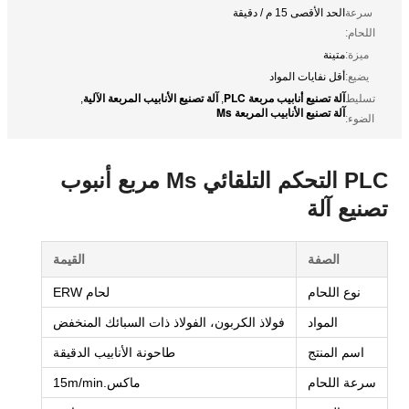
سرعة
الحد الأقصى 15 م / دقيقة
اللحام:
ميزة:
متينة
يضيع:
أقل نفايات المواد
آلة تصنيع أنابيب مربعة PLC
آلة تصنيع الأنابيب المربعة الآلية
تسليط
,
,
آلة تصنيع الأنابيب المربعة Ms
الضوء:
PLC التحكم التلقائي Ms مربع أنبوب
تصنيع آلة
الصفة
القيمة
نوع اللحام
لحام ERW
المواد
فولاذ الكربون، الفولاذ ذات السبائك المنخفض
اسم المنتج
طاحونة الأنابيب الدقيقة
سرعة اللحام
ماكس.15m/min