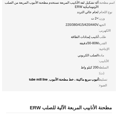
اسم مطحنة:
آلة تشكيل لفة الأنابيب المربعة تستخدم مطحنة الأنبوب المربعة من الصلب
الأوتوماتيكية ERW
نوع اللحام:
لحام عالي التردد
وزن:
>2 ت
الجهد
220/380/415/420/440V
االكهربى:
طلب:
أنابيب إمدادات الطاقة
القدرة
30-80M/دقيقة
الإنتاجية:
مادة
الصلب الكربوني
الأنابيب:
السلطة
200 كيلو واط
(ث):
أنبوب مربع ماكينة ، خط مطحنة الأنبوب
tube mill line
تسليط
,
الضوء:
مطحنة الأنابيب المربعة الآلية للصلب ERW