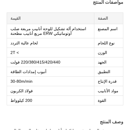
مواصفات المنتج
الصفة
القيمة
اسم المصنع
استخدام آلة تشكيل للوحة أنابيب مربعة صلب
أوتوماتيكي ERW مربع أنابيب مطحنة
نوع اللحام
لحام عالية التردد
الوزن
> 2T
الجهد
220/380/415/420/440 فولت
التطبيق
أنبوب إمدادات الطاقة
قدرة الإنتاج
30-80m/min
مواد الأنابيب
فولاذ الكربون
القوة
200 كيلوواط
وصف المنتج