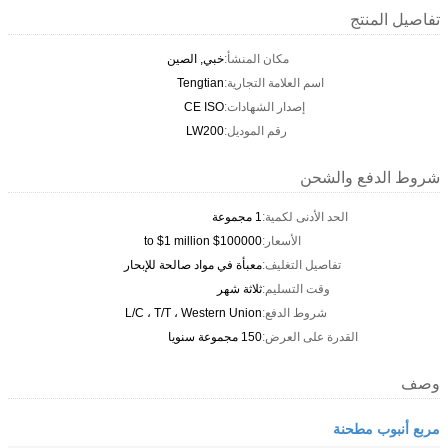
تفاصيل المنتج
مكان المنشأ:
خبي, الصين
اسم العلامة التجارية:
Tengtian
إصدار الشهادات:
CE ISO
رقم الموديل:
LW200
شروط الدفع والشحن
الحد الأدنى لكمية:
1 مجموعة
الأسعار:
$100000 to $1 million
تفاصيل التغليف:
معبأة في مواد صالحة للإبحار
وقت التسليم:
ثلاثة شهر
شروط الدفع:
L/C ، T/T ، Western Union
القدرة على العرض:
150 مجموعة سنويا
وصف
مربع أنبوب مطحنة