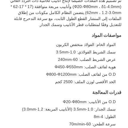
تم تصميم هذه المعدات خصيصا لإنتاج أنابيب لحامية ذات التردد العالي
(Φ20-Φ80mm ، δ1-4.0mm) وأنابيب مربعة متوافقة (17 * 17-62 *
62mm ، 1.2-3.0mm).يتضمن النظام الكامل مكونات من إطلاق
الملفات إلى المنشار القطع الطول الثابت، مع سرعة التدحرج قابلة
للتعديل وفقًا لمتطلبات قطر الأنابيب وسمك الجدار.
مواصفات المواد
المواد الخام: الفولاذ منخفض الكربون
سمك الشريط الفولاذي: 1.0-3.5mm
عرض الشريط الصلب: 60-240mm
هوية لفائف الصلب: Φ450-Φ550mm
O.D من لفائف الصلب: Φ800-Φ1200mm
الحد الأقصى لوزن الملف: 2500 كجم
قدرات المعالجة
O.D من الأنابيب: Φ20-Φ80mm
سمك الجدار: 1.0-3.5mm (الأنابيب المربعة: 1.2-3.0mm)
الطول: 4-8m
سرعة الطحن: 60-70m/min