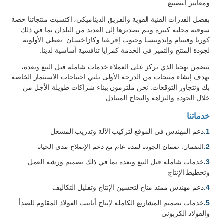
ومعايير التصنيع.
بفضل القدرات الفنية القوية والفريق الديناميكي، اكتسبت منتجاتنا حصة
سوقية محلية كبيرة ويتم تصديرها إلى العديد من البلدان بما في ذلك
كوريا وفيتنام وإندونيسيا وجنوب إفريقيا وكازاخستان. نعطي الأولوية
لجودة المنتج والتميز في الخدمة كمزايا تنافسية أساسية لدينا.
يتضمن نهجنا الذي يركز على العملاء خدمات شاملة قبل البيع وبعده،
بهدف إنشاء منتجات من الدرجة الأولى تلبي احتياجات الاستثمار الخاصة
بك وتتجاوز التوقعات. نحن ملتزمون ببناء شراكات طويلة الأجل من
خلال الجودة والنزاهة والنجاح المتبادل.
خدماتنا
1.
دعم المهندس في الموقع لتركيب الآلة وتدريب المشغل
2.
الضمان: ضمان الجودة لمدة عام مع دعم الإصلاح مدى الحياة
3.
خدمات شاملة قبل البيع وبعده بما في ذلك تصميم ورشة العمل
وتخطيط الإنتاج
4.
دعم مهندس ممتد متاح لتحسين الإنتاج وتقليل التكاليف
5.
خدمات تصميم المشاريع الكاملة لإنتاج أنابيب الفولاذ المقاوم للصدأ
والفولاذ الكربوني