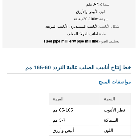
سماكة:
3-7 ملم
لون:
الأبيض والأزرق
سرعة:
30-100m/دقيقة
شكل الأنابيب:
الأنابيب المستديرة، الأنابيب المربعة
مادة:
لفائف الفولاذ المغلف
steel pipe mill
erw pipe mill line
تسليط الضوء:
,
خط إنتاج أنابيب الصلب عالية التردد 60-165 مم
مواصفات المنتج
السمة
القيمة
قطر الأنبوب
65-165 مم
السماكة
3-7 مم
اللون
أبيض وأزرق