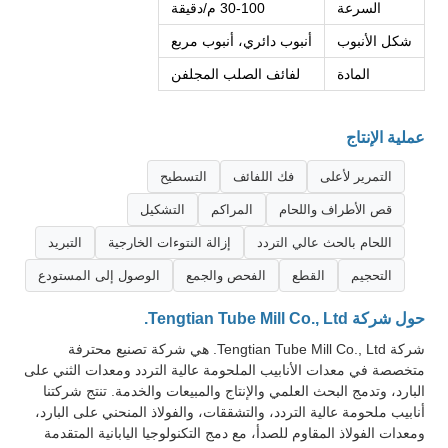
السرعة
30-100 م/دقيقة
شكل الأنبوب
أنبوب دائري، أنبوب مربع
المادة
لفائف الصلب المجلفن
عملية الإنتاج
التمرير لأعلى
فك اللفائف
التسطيح
قص الأطراف واللحام
المراكم
التشكيل
اللحام بالحث عالي التردد
إزالة النتوءات الخارجية
التبريد
التحجيم
القطع
الفحص والجمع
الوصول إلى المستودع
حول شركة Tengtian Tube Mill Co., Ltd.
شركة Tengtian Tube Mill Co., Ltd. هي شركة تصنيع محترفة
متخصصة في معدات الأنابيب الملحومة عالية التردد ومعدات الثني على
البارد، وتدمج البحث العلمي والإنتاج والمبيعات والخدمة. تنتج شركتنا
أنابيب ملحومة عالية التردد، والتشققات، والفولاذ المنحني على البارد،
ومعدات الفولاذ المقاوم للصدأ، مع دمج التكنولوجيا اليابانية المتقدمة