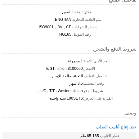
مكان المنشأ:
الصين
اسم العلامة التجارية:
TENGTIAN
إصدار الشهادات:
ISO9001，BV，CE
رقم الموديل:
HG165
شروط الدفع والشحن
الحد الأدنى لكمية:
1 مجموعة
الأسعار:
$100000 to $1 million
تفاصيل التغليف:
التعبئة صالحة للإبحار
وقت التسليم:
3.5 شهر
شروط الدفع:
L/C ، T/T ، Western Union ،
القدرة على العرض:
100SETS سنة واحدة
وصف
خط إنتاج أنابيب الصلب
قطر الأنابيب:
65-165 ملم