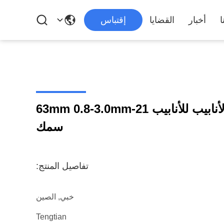
ا
أخبار
القضايا
إقتباس
HG76 آلة طاحونة الأنابيب للأنابيب 21-63mm 0.8-3.0mm
سمك
تفاصيل المنتج:
خبي, الصين
Tengtian