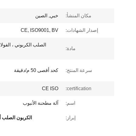
مكان المنشأ:
خبي, الصين
إصدار الشهادات:
CE, ISO9001, BV
الصلب الكربوني ، الفولا
مادة:
سرعة المنتج:
كحد أقصى 50 م/دقيقة
CE ISO
certification:
اسم:
آلة مطحنة الأنبوب
إبراز:
الكربون الصلب 