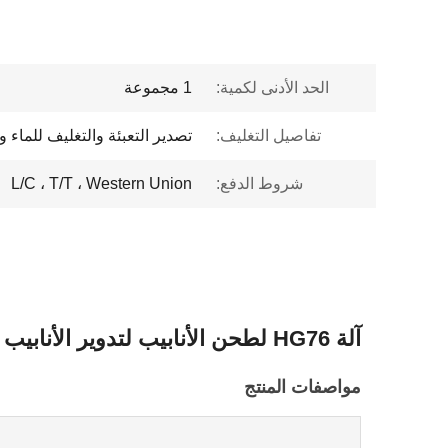
الحد الأدنى لكمية:
1 مجموعة
تفاصيل التغليف:
تصدير التعبئة والتغليف للماء وا
شروط الدفع:
L/C ، T/T ، Western Union
آلة HG76 لطحن الأنابيب لتدوير الأنابيب 0.8-3.0 مم كحد أقصى لسمك الأنبوب المربع
مواصفات المنتج