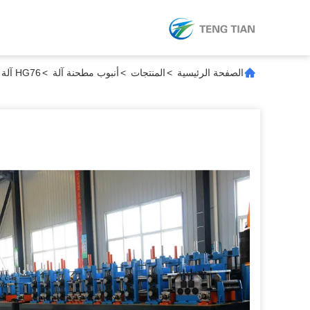
الصفحة الرئيسية
>
المنتجات
>
أنبوب مطحنة آلة
>
HG76 آلة طاحونة الأنابيب للأنابيب 21-63mm 0.8-3.0mm سمك