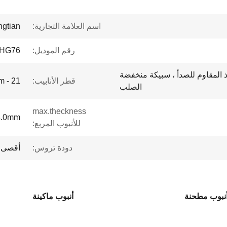
اسم العلامة التجارية:
ngtian
رقم الموديل:
HG76
ذ المقاوم للصدأ ، سبيكة منخفضة
قطر الأنابيب:
21 - 63mm
الصلب
max.theckness
3.0mm
للأنبوب المربع:
دودة تروس:
أقصى 80 م/دقيق
أنبوب مطحنة
أنبوب ماكينة