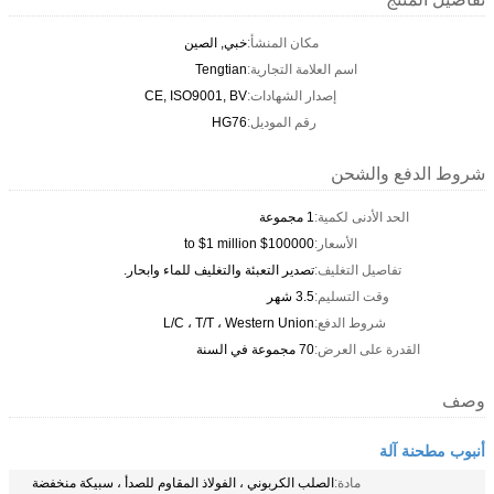
مكان المنشأ:
خبي, الصين
اسم العلامة التجارية:
Tengtian
إصدار الشهادات:
CE, ISO9001, BV
رقم الموديل:
HG76
شروط الدفع والشحن
الحد الأدنى لكمية:
1 مجموعة
الأسعار:
$100000 to $1 million
تفاصيل التغليف:
تصدير التعبئة والتغليف للماء وابحار.
وقت التسليم:
3.5 شهر
شروط الدفع:
L/C ، T/T ، Western Union
القدرة على العرض:
70 مجموعة في السنة
وصف
أنبوب مطحنة آلة
مادة:
الصلب الكربوني ، الفولاذ المقاوم للصدأ ، سبيكة منخفضة