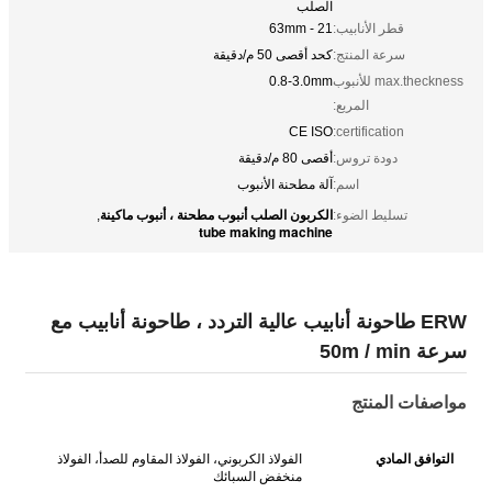
الصلب
قطر الأنابيب:
21 - 63mm
سرعة المنتج:
كحد أقصى 50 م/دقيقة
max.theckness للأنبوب
0.8-3.0mm
المربع:
CE ISO
certification:
دودة تروس:
أقصى 80 م/دقيقة
اسم:
آلة مطحنة الأنبوب
الكربون الصلب أنبوب مطحنة ، أنبوب ماكينة
تسليط الضوء:
,
tube making machine
ERW طاحونة أنابيب عالية التردد ، طاحونة أنابيب مع
سرعة 50m / min
مواصفات المنتج
التوافق المادي
الفولاذ الكربوني، الفولاذ المقاوم للصدأ، الفولاذ
منخفض السبائك