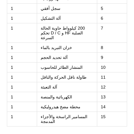
5
سجل أفقي
1
6
آلة التشكيل
1
7
200 كيلوواط حاوية الحالة
1
الصلبة HF و D / C تحكم
السرعة
8
خزان التبريد بالماء
1
9
آلة تحديد الحجم
1
10
المنشار الطائر للحاسوب
1
11
طاولة ناقل الحركة والناقل
1
12
آلة التعبئة
1
13
الكهربائية والمنصة
1
14
محطة مضخ هيدروليكية
1
15
المسامير الراسخة والأجزاء
1
المدمجة