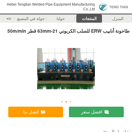
Hebei Tengtian Welded Pipe Equipment Manufacturing
Co.,Ltd.
المنزل
المنتجات
حولنا
جولة في المصنع
>>
طاحونة أنابيب ERW للصلب الكربوني 21-63mm قطر 50m/min
افضل سعر
اتصل بنا
تفاصيل المنتج