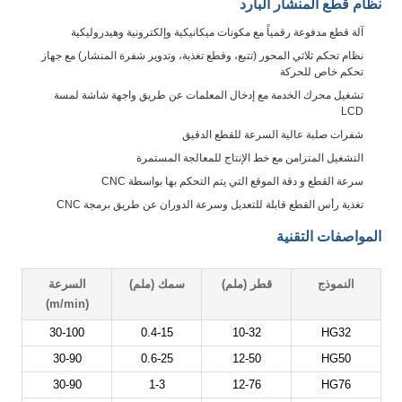
نظام قطع المنشار البارد
آلة قطع مدفوعة رقمياً مع مكونات ميكانيكية وإلكترونية وهيدروليكية
نظام تحكم ثلاثي المحور (تتبع، وقطع تغذية، وتدوير شفرة المنشار) مع جهاز
تحكم خاص للحركة
تشغيل محرك الخدمة مع إدخال المعلمات عن طريق واجهة شاشة لمسة
LCD
شفرات صلبة عالية السرعة للقطع الدقيق
التشغيل المتزامن مع خط الإنتاج للمعالجة المستمرة
سرعة القطع و دقة الموقع التي يتم التحكم بها بواسطة CNC
تغذية رأس القطع قابلة للتعديل وسرعة الدوران عن طريق برمجة CNC
المواصفات التقنية
النموذج
قطر (ملم)
سمك (ملم)
السرعة
(m/min)
الرئ
30-100
0.4-15
10-32
HG32
30-90
0.6-25
12-50
HG50
30-90
1-3
12-76
HG76