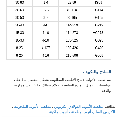
30-80
1-4
32-89
HG89
30-60
1.5-50
45-114
HG114
30-50
3-7
60-165
HG165
20-40
4-8
114-219
HG219
15-30
4-10
114-273
HG273
10-30
4-10
165-325
HG325
8-25
4-127
165-426
HG426
8-20
4-16
219-508
HG508
النماذج والتكييف
يتم طلب الأدوات لإنتاج الأنابيب المطاومة بشكل منفصل بناءً على
مواصفات العميل. المادة القياسية: فولاذ سبائك Cr12 للاستمرارية
والدقة.
مطحنة الأنبوب الفولاذي الكربوني
مطحنة الأنبوب الملحومة
بطاقة:
,
,
الكربون الصلب أنبوب مطحنة ، أنبوب ماكينة