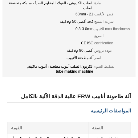
مادة:
الصلب الكربوني ، الفولاذ المقاوم للصدأ ، سبيكة منخفضة
الصلب
قطر الأنابيب:
21 - 63mm
سرعة المنتج:
كحد أقصى 50 م/دقيقة
max.theckness للأنبوب
0.8-3.0mm
المربع:
CE ISO
certification:
دودة تروس:
أقصى 80 م/دقيقة
اسم:
آلة مطحنة الأنبوب
الكربون الصلب أنبوب مطحنة ، أنبوب ماكينة
تسليط الضوء:
,
tube making machine
آلة طاحونة أنابيب ERW عالية الدقة الآلية بالكامل
المواصفات الرئيسية
الصفة
القيمة