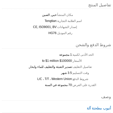
تفاصيل المنتج
مكان المنشأ:
خبي, الصين
اسم العلامة التجارية:
Tengtian
إصدار الشهادات:
CE, ISO9001, BV
رقم الموديل:
HG76
شروط الدفع والشحن
الحد الأدنى لكمية:
1 مجموعة
الأسعار:
$100000 to $1 million
تفاصيل التغليف:
تصدير التعبئة والتغليف للماء وابحار.
وقت التسليم:
3.5 شهر
شروط الدفع:
L/C ، T/T ، Western Union
القدرة على العرض:
70 مجموعة في السنة
وصف
أنبوب مطحنة آلة