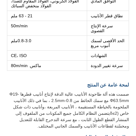
التوافق المادي
الفولاذ الكربوني، الفولاذ المقاوم للصدأ،
الفولاذ منخفض السبائك
نطاق قطر الأنابيب
21 - 63 ملم
سرعة الإنتاج
50m/min
القصوى
الحد الأقصى لسمك
0.8-3.0ملم
أنبوب مربع
الشهادات
CE، ISO
سرعة تغيير الدودة
ماكس. 80m/min
لمحة عامة عن المنتج
صممت هذه آلة طاحونة الأنابيب عالية الدقة لإنتاج أنابيب قطرها Φ19-
Φ63.5mm مع سمك الحائط من 0.8-2.5mm ، بما في ذلك الأنابيب
الملحومة بالخياطة المستقيمة ، الأنابيب المربعة ،وأنابيب ذات شكل
خاص (δ≤2يتضمن النظام الكامل جميع المكونات من الملفوف إلى
المنشار القطع الطول الثابت ، مع سرعة التدحرج القابلة للتعديل
ومحسّنة لقطاعات الأنابيب والسمك الجانبي المختلف.