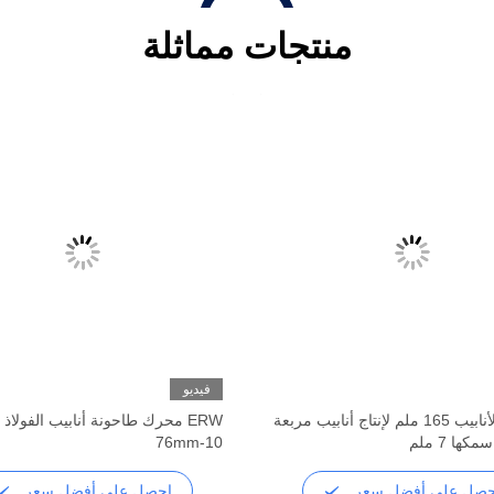
منتجات مماثلة
فيديو
طاحونة الأنابيب 165 ملم لإنتاج أنابيب مربعة
ERW محرك طاحونة أنابيب الفولاذ
ها 7 ملم
10-76mm
حصل على أفضل سعر
احصل على أفضل سعر