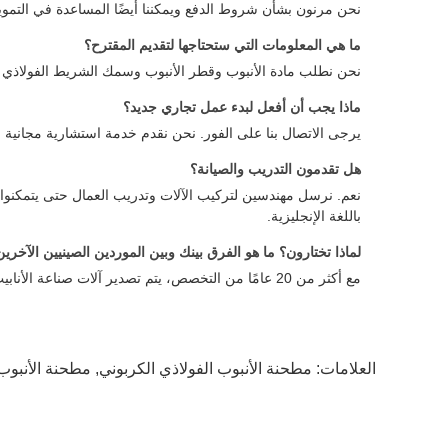
نحن مرنون بشأن شروط الدفع ويمكننا أيضًا المساعدة في التموي
ما هي المعلومات التي ستحتاجها لتقديم المقترح؟
نحن نطلب مادة الأنبوب وقطر الأنبوب وسمك الشريط الفولاذي 
ماذا يجب أن أفعل لبدء عمل تجاري جديد؟
يرجى الاتصال بنا على الفور. نحن نقدم خدمة استشارية مجانية ق
هل تقدمون التدريب والصيانة؟
باللغة الإنجليزية.
لماذا تختارون؟ ما هو الفرق بينك وبين الموردين الصينيين الآخري
مع أكثر من 20 عامًا من التخصص، يتم تصدير آلات صناعة الأنابيب الخاصة بنا في جميع أنحاء العالم. تحصل على منتجات ذات جودة أعلى وخدمة احترافية أفضل بأسعار تنافسية.
العلامات:
مطحنة الأنبوب الفولاذي الكربوني
,
مطحنة الأنبوب