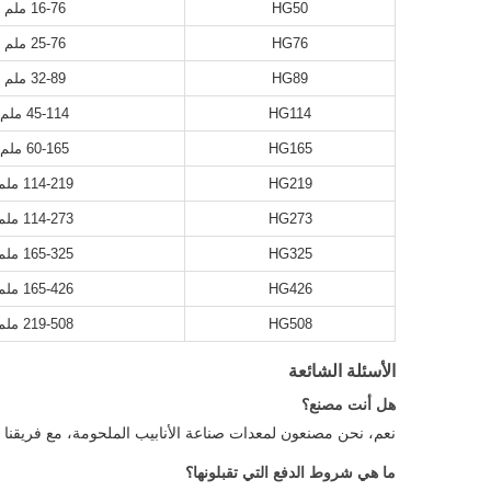
HG50
16-76 ملم
HG76
25-76 ملم
HG89
32-89 ملم
HG114
45-114 ملم
HG165
60-165 ملم
HG219
114-219 ملم
HG273
114-273 ملم
HG325
165-325 ملم
HG426
165-426 ملم
HG508
219-508 ملم
الأسئلة الشائعة
هل أنت مصنع؟
نعم، نحن مصنعون لمعدات صناعة الأنابيب الملحومة، مع فريقنا الفني الخاص وورشة ع
ما هي شروط الدفع التي تقبلونها؟