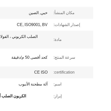
مكان المنشأ:
خبي, الصين
إصدار الشهادات:
CE, ISO9001, BV
الصلب الكربوني ، الفولا
مادة:
سرعة المنتج:
كحد أقصى 50 م/دقيقة
CE ISO
certification:
اسم:
آلة مطحنة الأنبوب
إبراز:
الكربون الصلب 