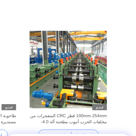
فيديو
فيديو
آلة مطحنة أنبوب الصلب الكربوني 60-140
100mm-254mm قطر CRC المتفجرات من
مخلفات الحرب أنبوب مطحنة آلة 4.0-
مستديرة سمك
12.7mm سمك
احصل على أفضل سعر
ا