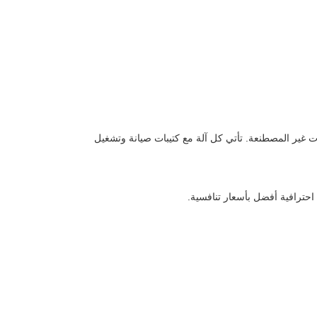
تى يتمكنوا من التشغيل بمهارة. خلال فترة الضمان، نرد في غضون 24 ساعة على المشكلات غير المصطنعة. تأتي كل آلة مع كتيبات صيانة وتشغيل