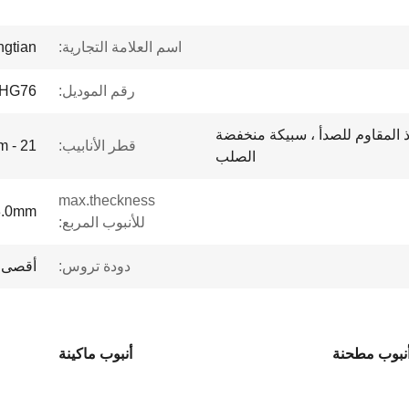
اسم العلامة التجارية:
ngtian
رقم الموديل:
HG76
ذ المقاوم للصدأ ، سبيكة منخفضة
قطر الأنابيب:
21 - 63mm
الصلب
max.theckness
3.0mm
للأنبوب المربع:
دودة تروس:
أقصى 80 م/دقيق
أنبوب مطحنة
أنبوب ماكينة