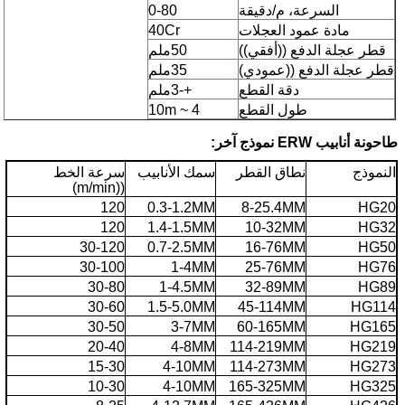
السرعة، م/دقيقة
0-80
مادة عمود العجلات
40Cr
قطر عجلة الدفع ((أفقي))
50ملم
قطر عجلة الدفع ((عمودي)
35ملم
دقة القطع
+-3ملم
طول القطع
4 ~ 10m
طاحونة أنابيب ERW نموذج آخر:
النموذج
نطاق القطر
سمك الأنابيب
سرعة الخط
((m/min)
120
0.3-1.2MM
8-25.4MM
HG20
120
1.4-1.5MM
10-32MM
HG32
30-120
0.7-2.5MM
16-76MM
HG50
30-100
1-4MM
25-76MM
HG76
30-80
1-4.5MM
32-89MM
HG89
30-60
1.5-5.0MM
45-114MM
HG114
30-50
3-7MM
60-165MM
HG165
20-40
4-8MM
114-219MM
HG219
15-30
4-10MM
114-273MM
HG273
10-30
4-10MM
165-325MM
HG325