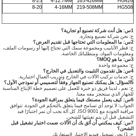
8-25
4-12.7MM
165-426MM
HG426
8-20
4-16MM
219-508MM
HG508
1س: هل أنت شركة تصنيع أو تجارية؟
ج: نحن شركة تصنيع وتجارة.
2س: ما المعلومات التي تحتاجها قبل تقديم العرض؟
ج: قطر الأنابيب ومجموعة سمك التي تحتاج إليها أو رسومات الملف،
ومعلومات المواد، ومتطلباتك الخاصة.
3س: ما هو MOQ؟
ج: مجموعة واحدة
4س: هل تقدمون التثبيت والتعديل في الخارج؟
ج: خدمات تركيب الآلات في الخارج وتدريب العمال اختيارية.
5السؤال: هل يمكنك تصنيع الجهاز وفقاً لتصميمي أو نموذجي الأول؟
ج: نعم ، لدينا فريق ذو خبرة للعمل على تصميم خطة الإنتاج المناسبة
للجهاز الذي ستحجز معه معنا.
6س: كيف يعمل مصنعك فيما يتعلق بمراقبة الجودة؟
الجواب: لا توجد أي تسامح فيما يتعلق بالتحكم في الجودة. تتوافق
مراقبة الجودة مع ISO 9001. كل آلة يجب أن تمر اختبارًا قيد
التشغيل قبل أن يتم تعبئتها للشحن.
7س: كيف يمكنني أن أثق بك أن الآلات ضمت اختبار تشغيل قبل
الشحن؟
ج: 1) نحن تسجيل فيديو الاختبار لاستعارتك