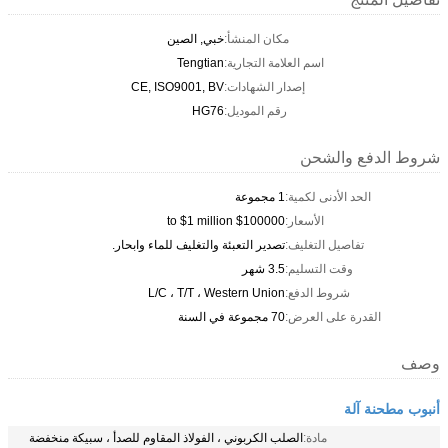
مكان المنشأ:
خبي, الصين
اسم العلامة التجارية:
Tengtian
إصدار الشهادات:
CE, ISO9001, BV
رقم الموديل:
HG76
شروط الدفع والشحن
الحد الأدنى لكمية:
1 مجموعة
الأسعار:
$100000 to $1 million
تفاصيل التغليف:
تصدير التعبئة والتغليف للماء وابحار.
وقت التسليم:
3.5 شهر
شروط الدفع:
L/C ، T/T ، Western Union
القدرة على العرض:
70 مجموعة في السنة
وصف
أنبوب مطحنة آلة
مادة:
الصلب الكربوني ، الفولاذ المقاوم للصدأ ، سبيكة منخفضة