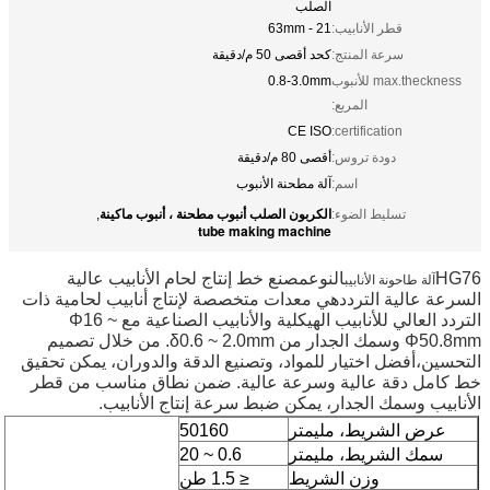
الصلب
قطر الأنابيب:
21 - 63mm
سرعة المنتج:
كحد أقصى 50 م/دقيقة
max.theckness للأنبوب
0.8-3.0mm
المربع:
CE ISO
certification:
دودة تروس:
أقصى 80 م/دقيقة
اسم:
آلة مطحنة الأنبوب
الكربون الصلب أنبوب مطحنة ، أنبوب ماكينة
تسليط الضوء:
,
tube making machine
HG76
النوع
مصنع خط إنتاج لحام الأنابيب عالية
آلة طاحونة الأنابيب
السرعة عالية التردد
هي معدات متخصصة لإنتاج أنابيب لحامية ذات
التردد العالي للأنابيب الهيكلية والأنابيب الصناعية مع Φ16 ~
Φ50.8mm وسمك الجدار من δ0.6 ~ 2.0mm. من خلال تصميم
التحسين،أفضل اختيار للمواد، وتصنيع الدقة والدوران، يمكن تحقيق
خط كامل دقة عالية وسرعة عالية. ضمن نطاق مناسب من قطر
الأنابيب وسمك الجدار، يمكن ضبط سرعة إنتاج الأنابيب.
عرض الشريط، مليمتر
160
50
سمك الشريط، مليمتر
0.6 ~ 20
وزن الشريط
≤ 1.5 طن