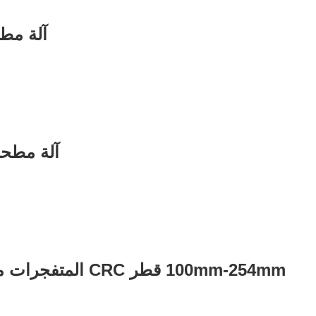
آلة مطحنة الأنب
آلة مطحنة أنبوب
100mm-254mm قطر CRC المتفجرات من مخلفات الحرب أنبوب مطحنة آلة 4.0-12.7mm سمك