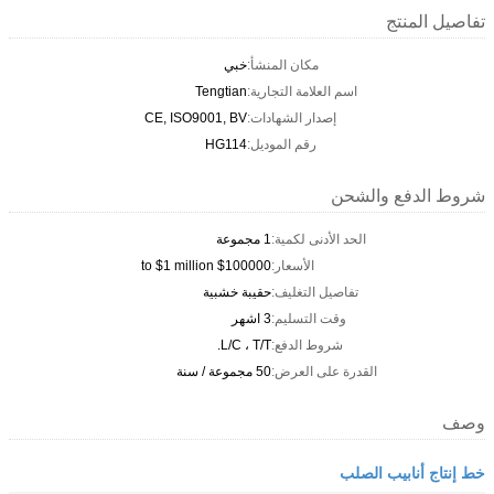
تفاصيل المنتج
مكان المنشأ:
خبي
اسم العلامة التجارية:
Tengtian
إصدار الشهادات:
CE, ISO9001, BV
رقم الموديل:
HG114
شروط الدفع والشحن
الحد الأدنى لكمية:
1 مجموعة
الأسعار:
$100000 to $1 million
تفاصيل التغليف:
حقيبة خشبية
وقت التسليم:
3 اشهر
شروط الدفع:
L/C ، T/T.
القدرة على العرض:
50 مجموعة / سنة
وصف
خط إنتاج أنابيب الصلب