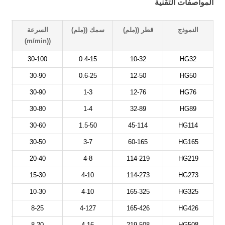
المواصفات التقنية
النموذج
قطر ((ملم)
سمك ((ملم)
السرعة
((m/min)
الرئ
30-100
0.4-15
10-32
HG32
30-90
0.6-25
12-50
HG50
30-90
1-3
12-76
HG76
30-80
1-4
32-89
HG89
30-60
1.5-50
45-114
HG114
30-50
3-7
60-165
HG165
20-40
4-8
114-219
HG219
15-30
4-10
114-273
HG273
10-30
4-10
165-325
HG325
8-25
4-127
165-426
HG426
8-20
4-16
219-508
HG508