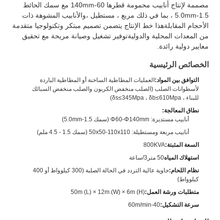
مصممة لإنتاج أنابيب محمومة قطرها 60-140mm مع سمك الحائط
1.5-5.0mm ، بما في ذلك مربع ، مستطيل ،والأنابيب المشوهة ذات
الأحجام المقابلةهذا خط الإنتاج يتضمن تصميم مبتكر وتكنولوجيا متقدمة
من المعدات المحلية والدوليةتوفير تشغيل وصيانة مريحة مع تحقيق
معايير دولية رائدة.
الخصائص الرئيسية
التوافق بين المواد:
العمليات المطاطية الساخنة أو المطاطية الباردة
لأسطوانات الصلب (الصلب منخفض الكربون والصلب منخفض السبائك
للبناء ، δs≤345Mpa ، δb≤610Mpa)
نطاق المعالجة:
أنابيب مستديرة: Φ60-Φ140mm (سمك 1.5-5.0mm)
أنابيب مربعة ومستطيلة: 50x50-110x110 (سمك 1.5 - 4.5 ملم)
السعة المثبتة:
800KVA
استهلاك المياه
50 متر3/ساعة
نظام اللحام:
حاوية عالية التردد في الحالة الصلبة (300 كيلوواط أو 400
كيلوواط)
متطلبات ورشة العمل:
50m (L) × 12m (W) × 6m (H)
سرعة التشكيل:
40-60m/min