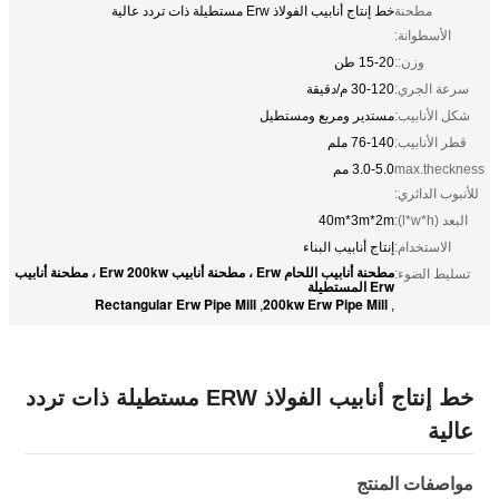
مطحنة
خط إنتاج أنابيب الفولاذ Erw مستطيلة ذات تردد عالية
الأسطوانة:
وزن::
15-20 طن
سرعة الجري:
30-120 م/دقيقة
شكل الأنابيب:
مستدير ومربع ومستطيل
قطر الأنابيب:
76-140 ملم
max.theckness
3.0-5.0 مم
للأنبوب الدائري:
البعد (l*w*h):
40m*3m*2m
الاستخدام:
إنتاج أنابيب البناء
مطحنة أنابيب اللحام Erw ، مطحنة أنابيب Erw 200kw ، مطحنة أنابيب
تسليط الضوء:
Erw المستطيلة
Rectangular Erw Pipe Mill
200kw Erw Pipe Mill
,
,
خط إنتاج أنابيب الفولاذ ERW مستطيلة ذات تردد
عالية
مواصفات المنتج