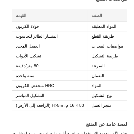
الصفة
القيمة
المواد المطبقة
فولاذ الكربون
طريقة القطع
المنشار الطائر للحاسوب
مواصفات المعدات
العميل المحدد
طريقة التشكيل
تشكيل الأدوات
السرعة
80 متر/دقيقة
الضمان
سنة واحدة
المواد
HRC منخفض الكربون
نوع التشكيل
التشكيل المباشر
متجر العمل
80 × 16 م، H>5m (الرافعة إلى الأرض)
لمحة عامة عن المنتج
هذه الآلة متعددة الاستخدامات لصنع أنابيب الصلب ضرورية لمشاريع