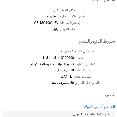
مكان المنشأ:
خبى
اسم العلامة التجارية:
TengTian
إصدار الشهادات:
CE, ISO9001, BV
رقم الموديل:
زئبق
شروط الدفع والشحن
الحد الأدنى لكمية:
1 مجموعة
الأسعار:
$100000 to $1 million
تفاصيل التغليف:
تصدير التعبئة للماء وصالحة للإبحار.
وقت التسليم:
120 يوم عمل
شروط الدفع:
L/C ، T/T.
القدرة على العرض:
50 مجموعة / سنة
وصف
آلة صنع أنابيب الفولاذ
المواد القابلة
الصلب الكربوني