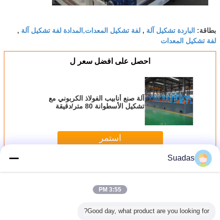
الباردة تشكيل آلة
لفة تشكيل المعدات,المدادة لفة تشكيل آلة
بطاقة:
,
,
لفة تشكيل المعدات
احصل على افضل سعر ل
آلة صنع أنابيب الفولاذ الكربوني مع
تشكيل الأسطوانة 80 متر/دقيقة
استمر
Suadas
آلة صنع أنابيب الفولاذ
أكثر
3:55 PM
Good day, what product are you looking for?
يع أنابيب
آلة تصنيع أنابيب
HG508 عالية
آلة صنع أنابيب
آلة صنع 