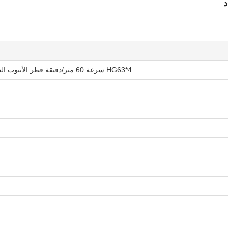
HG63*4 سرعة 60 متر/دقيقة قطر الأنبوب الدائري 25-63.5 ملم مربع 20*20-50*50 آلة طحن الأنابيب HF