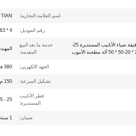
اسم العلامة التجارية:
 TIAN
رقم الموديل:
63 * 4
HG63 * 4 سرعة 60 م / دقيقة ضياء الأنابيب المستديرة 25-
خدمة ما بعد البيع
المهند
المقدمة:
الجهد االكهربى:
380 فولت
تشكيل السرعة:
150 م / دقيقة كحد أقصى
قطر الأنابيب
25 - 63.5 ملم
المستديرة:
ضمان:
1 سنة