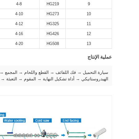
4-8
HG219
9
4-10
HG273
10
4-12
HG325
11
4-16
HG426
12
4-20
HG508
13
عملية الإنتاج
الهيدروستاتيكي → أداة تشكيل النهاية → المقوم → التعبئة → 