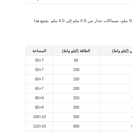
يقوم خط إنتاج الأنابيب الملحومة عالية التردد HG63×4.0 بتصنيع أنابيب فولاذية ملحومة بأقطار 25 ملم - 63.5 ملم وأنابيب مربعة 20×20-50×50 ملم، بسماكات جدار من 0.8 ملم إلى 4.0 ملم. يجمع هذا
 (كيلو واط)
الطاقة (كيلو واط)
المساحة
7×50
60
7×50
100
7×60
150
7×65
200
8×80
250
8×80
300
10×100
300
10×110
400