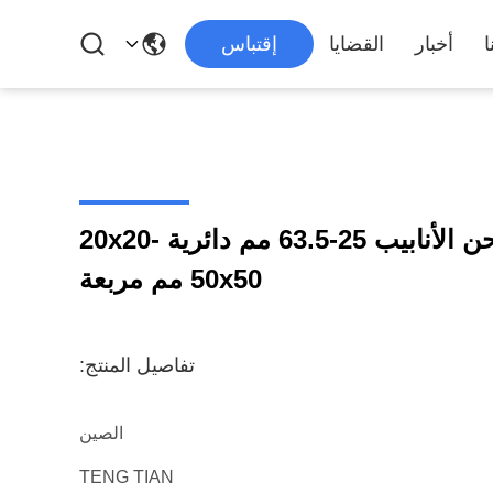
ا
أخبار
القضايا
إقتباس
آلة HG63x4 HF لطحن الأنابيب 25-63.5 مم دائرية 20x20-
50x50 مم مربعة
تفاصيل المنتج:
الصين
TENG TIAN