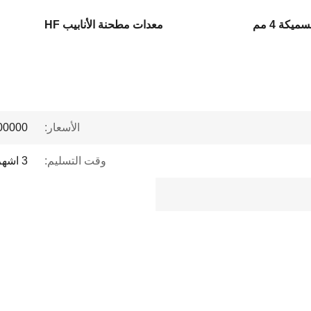
يكة 4 مم
معدات مطحنة الأنابيب HF
الأسعار:
 to $1 million
وقت التسليم:
3 اشهر