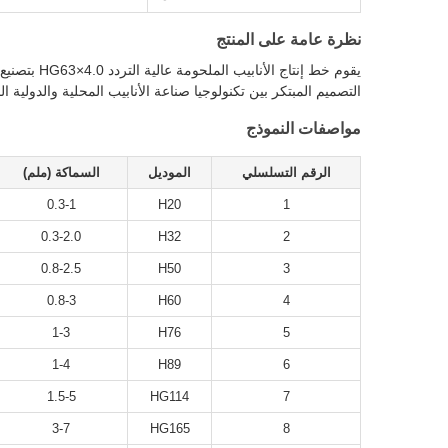
نظرة عامة على المنتج
التصميم المبتكر بين تكنولوجيا صناعة الأنابيب المحلية والدول
مواصفات النموذج
الرقم التسلسلي
الموديل
السماكة (ملم)
0.3-1
H20
1
0.3-2.0
H32
2
0.8-2.5
H50
3
0.8-3
H60
4
1-3
H76
5
1-4
H89
6
1.5-5
HG114
7
3-7
HG165
8