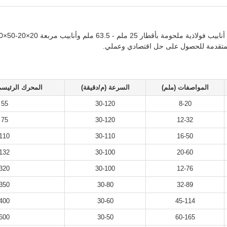
ية المتقدمة للحصول على حل اقتصادي وعملي.
المواصفات (ملم)
السرعة (م/دقيقة)
المحرك الرئيسي
55
30-120
8-20
75
30-120
12-32
110
30-110
16-50
132
30-100
20-60
320
30-100
12-76
350
30-80
32-89
400
30-60
45-114
600
30-50
60-165