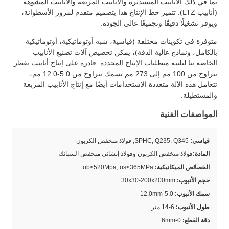
بما في ذلك الأنابيب المستديرة والأنابيب المربعة والأنابيب المشوهة
(أنابيب LTZ). تتميز خط الإنتاج هذا بتصميم متقدم لمرور الأسطوانة،
ويوفر تشغيلًا دقيقًا وتجميعًا عالي الجودة.
متوفرة في تكوينات مختلفة (قياسية، شبه أوتوماتيكية، أوتوماتيكية
بالكامل، ونماذج عالية الدقة)، يمكن تخصيص آلات تصنيع الأنابيب
الخاصة بنا لتلبية متطلبات الإنتاج المحددة. قادرة على إنتاج أنابيب بقطر
يتراوح من 100 مم إلى 273 مم بسمك يتراوح من 5.0-12.0 مم،
تتعامل هذه الآلة متعددة الاستخدامات أيضًا مع إنتاج الأنابيب المربعة
والمستطيلة.
المواصفات الفنية
قياسي:
SPHC, Q235, Q345, فولاذ منخفض الكربون
المادة:
فولاذ منخفض الكربون وفولاذ إنشائي منخفض السبائك
الخصائص الميكانيكية:
σb≤520Mpa, σs≤365MPa
حجم الأنبوب:
30x30-200x200mm
سمك الأنبوب:
5.0-12.0mm
طول الأنبوب:
6-14 متر
دقة القطع:
0-6mm