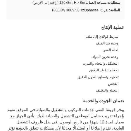
متطلبات مساحة العمل:
120x8m, H＞6m (رافعة إلى الأرض)
الطاقة:
تقريبًا. 1000KW 380V/50Hz/3phases
عملية الإنتاج
شريط فولاذي إلى ملف
وحدة فك الملف
لحام القص
وحدة تخزين المواد
التشكيل واللحام والتبريد
تحجيم القطر الدقيق
تحجيم وتقطيع الطول الدقيق
الفحص
التعبئة والتغليف
ضمان الجودة والخدمة
يوفر فريقنا الفني خدمات التركيب والتشغيل والصيانة في الموقع. نقوم
بإجراء تدريب شامل لموظفي التشغيل والصيانة لديك. يأتي الجهاز مع
ضمان لمدة 12 شهرًا من تاريخ الوصول. في ظل ظروف التشغيل
العادية، نقدم إصلاحًا أو استبدالًا مجانيًا لأي مشكلات تتعلق بالجودة تؤثر