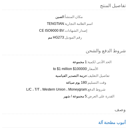
تفاصيل المنتج
مكان المنشأ:
الصين
اسم العلامة التجارية:
TENGTIAN
إصدار الشهادات:
CE ISO9000 BV
رقم الموديل:
HG273 مم
شروط الدفع والشحن
الحد الأدنى لكمية:
1 مجموعة
الأسعار:
$100000 to $1 million
تفاصيل التغليف:
حزمة التصدير القياسية
وقت التسليم:
180 يوم صياغة
شروط الدفع:
L/C ، T/T ، Western Union ، Moneygram
القدرة على العرض:
5 مجموعة / شهر
وصف
أنبوب مطحنة آلة