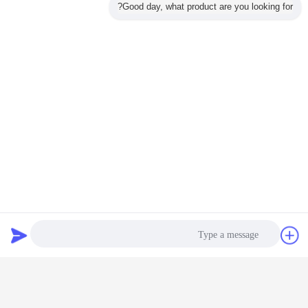
Good day, what product are you looking for?
مطحنة الأنبوب الفولاذي الكربوني
مطحنة الأنبوب الملحومة
بطاقة:
,
,
آلة مطحنة الأنبوب 273 مم ، آلة مطحنة الأنبوب 12 مم ، مطحنة الأنبوب
الأوتوماتيكية الزرقاء
احصل على افضل سعر ل
آلة طاحونة الأنابيب 273 ملم لإنتاج
أنابيب مستديرة من الفولاذ الكربوني
دردشة
طلب اقتباس
استمر