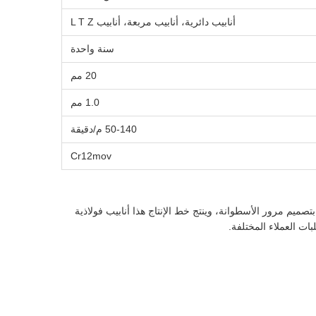
أنابيب دائرية، أنابيب مربعة، أنابيب L T Z
سنة واحدة
20 مم
1.0 مم
50-140 م/دقيقة
Cr12mov
يب لإنتاج أنابيب فولاذية ملحومة، بما في ذلك الأنابيب الدائرية والأنابيب المربعة والأنابيب المشوهة (أنابيب LTZ). تتميز بتصميم مرور الأسطوانة، وينتج خط الإنتاج هذا أنابيب فولاذية
بات العملاء المختلفة.