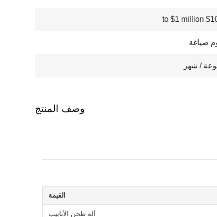
$100000
وصف المنتج
القيمة
آلة طحن الأنابيب