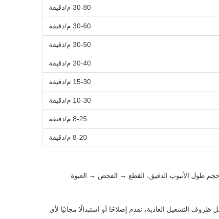
30-80 م/دقيقة
30-60 م/دقيقة
30-50 م/دقيقة
20-40 م/دقيقة
15-30 م/دقيقة
10-30 م/دقيقة
8-25 م/دقيقة
8-20 م/دقيقة
حجم طول الأنبوب الدقيق، القطع → الفحص → العبوة
ن نقدم ضمانًا لمدة 12 شهرًا من تاريخ وصول المعدات. في ظل ظروف التشغيل العادية، نقدم إصلاحًا أو استبدالًا مجانيًا لأي