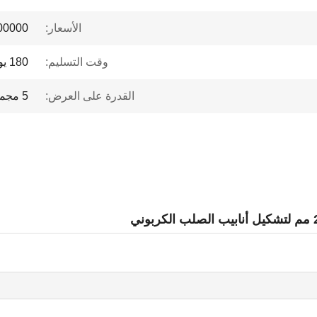
الأسعار:
 to $1 million
وقت التسليم:
180 يوم صياغة
القدرة على العرض:
5 مجموعة / شهر