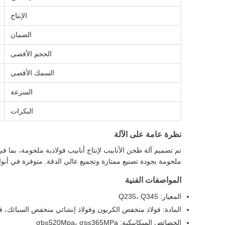
الإنتاج
الضمان
الحجم الأقصى
السمك الأقصى
السرعة
البكرات
نظرة عامة على الآلة
ملحومة بجودة تصنيع ممتازة وتجميع عالي الدقة. متوفرة في أنواع م
المواصفات الفنية
المعيار: Q235، Q345
المادة: فولاذ منخفض الكربون وفولاذ إنشائي منخفض السبائك، فولا
الخصائص الميكانيكية: σb≤520Mpa، σs≤365MPa