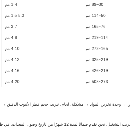
30~89 مم
1-4 مم
50~114 مم
1.5-5.0 مم
76~165 مم
3-7 مم
114~219 مم
4-8 مم
165~273 مم
4-10 مم
219~325 مم
4-12 مم
219~426 مم
4-16 مم
273~508 مم
4-20 مم
 → وحدة تخزين المواد → مشكلة، لحام، تبريد، حجم قطر الأنبوب الدقيق → 
سيكون موظفونا الفنيون في الموقع لإصلاح المعدات وصيانتها وتدريب التشغيل. نح