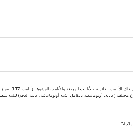
تم تصميم آلة طحن الأناب
ختلفة (عادية، أوتوماتيكية بالكامل، شبه أوتوماتيكية، عالية الدقة) لتلبية متطل
ذ GI