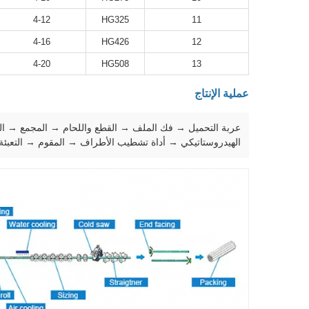
4-12
HG325
11
4-16
HG426
12
4-20
HG508
13
عملية الإنتاج
الهيدروستاتيكي → أداة تشطيب الأطراف → المقوم → التعبئة