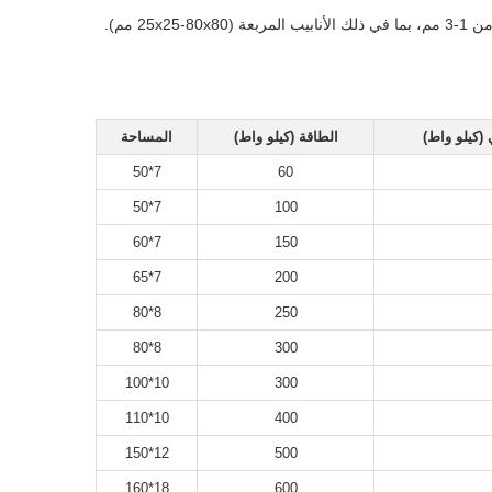
تم تصميم خط إنتاج الأنابيب الملحومة عالية التردد HG102 لتصنيع الأنابيب الملحومة الدقيقة بأقطار تتراوح من 32-102 مم وسمك جدار يتراوح من 1-3 مم، بما في ذلك الأنابيب المربعة (25x25-80x80 مم).
(كيلو واط)
الطاقة (كيلو واط)
المساحة
7*50
60
7*50
100
7*60
150
7*65
200
8*80
250
8*80
300
10*100
300
10*110
400
12*150
500
18*160
600