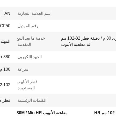
اسم العلامة التجارية:
 TIAN
رقم الموديل:
GF50
اللون الأزرق السرعة القصوى 80 م / دقيقة قطر 32-102 مم
خدمة ما بعد البيع
المهند
آلة مطحنة الأنبوب
المقدمة:
الجهد االكهربى:
380 فولت
سرعة:
100 م / دقيقة
قطر الأنابيب
32-102 م
المستديرة:
الكلمات الرئيسية:
قطر 32-102mm آلة مطحنة الأنبوب
H
مطحنة الأنبوب 80M / Min HR