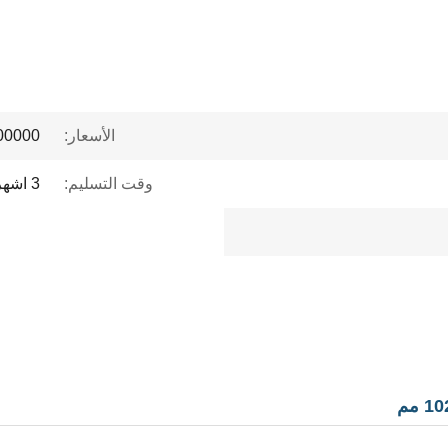
الأسعار:
 to $1 million
وقت التسليم:
3 اشهر