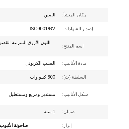
مكان المنشأ:
الصين
إصدار الشهادات:
ISO9001/BV
اسم المنتج:
مادة الأنابيب:
الصلب الكربوني
السلطة (ث):
600 كيلو وات
شكل الأنابيب:
مستدير ومربع ومستطيل
ضمان:
1 سنة
إبراز:
طاحونة الأنبوب 102 مم R