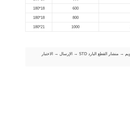
18*180
600
18*180
800
21*180
1000
عربة التحميل → فك الملف → القطع واللحام → المجمع → التشكيل، لحام التردد العالي، معالجة اللحام، إزالة الحواف، التبريد، التحجيم، التقويم → منشار القطع البارد STD → الإرسال → الاختبار