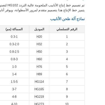
يتميز خط الإنتاج هذا بتصميم متقدم لمرور الأسطوانة، ويوفر أنابيب
نماذج آلة طحن الأنابيب
الرقم التسلسلي
الموديل
السماكة (مم)
0.3-1
H20
1
0.3-2.0
H32
2
0.8-2.5
H50
3
0.8-3
H60
4
1-3
H76
5
1-4
H89
6
1.5-5
HG114
7
3-7
HG165
8
4-8
HG219
9
4-10
HG273
10