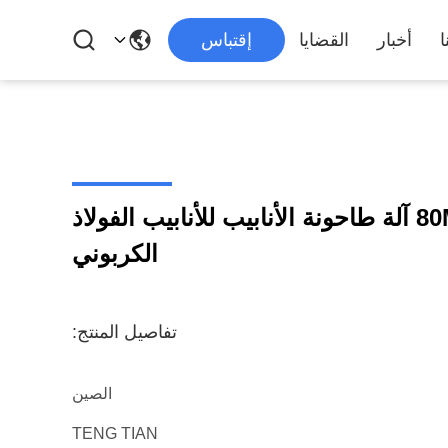
ا
أخبار
القضايا
إقتباس
أزرق 80M/Min 32-102mm آلة طاحونة الأنابيب للأنابيب الفولاذ
الكربوني
تفاصيل المنتج:
الصين
TENG TIAN