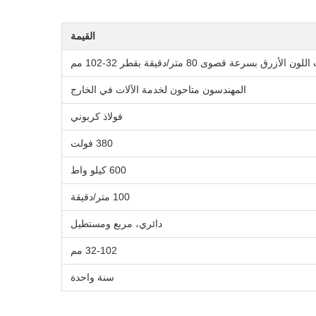
القيمة
زرق بسرعة قصوى 80 متر/دقيقة بقطر 32-102 مم
المهندسون متاحون لخدمة الآلات في الخارج
فولاذ كربوني
380 فولت
600 كيلو واط
100 متر/دقيقة
دائري، مربع ومستطيل
32-102 مم
سنة واحدة