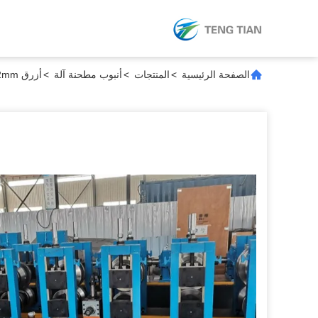
الصفحة الرئيسية
>
المنتجات
>
أنبوب مطحنة آلة
>
أزرق 80M/Min 32-102mm آلة طاحونة الأنابيب للأنابيب الفولاذ الكربوني