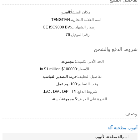
مكان المنشأ:
الصين
اسم العلامة التجارية:
TENGTIAN
إصدار الشهادات:
CE ISO9000 BV
رقم الموديل:
76
شروط الدفع والشحن
الحد الأدنى لكمية:
1 مجموعة
الأسعار:
$100000 to $1 million
تفاصيل التغليف:
حزمة التصدير القياسية
وقت التسليم:
100 يوم عمل
شروط الدفع:
L/C ، D/A ، D/P ، T/T.
القدرة على العرض:
5 مجموعة / سنة
وصف
أنبوب مطحنة آلة
اسم
آلة مطحنة الأنبوب