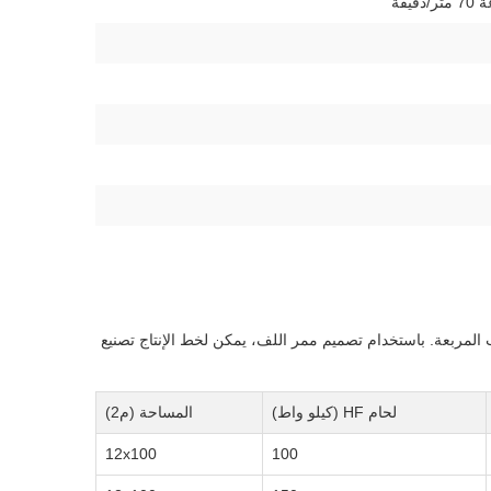
نتاج أنابيب ملحومة بأقطار 33.78～60.3 مم وسمك 1.5-4.0 مم، وبنفس حجم الأنابيب المربعة. باستخدام تصميم ممر اللف، يمكن لخط الإنتاج تصنيع
لحام HF (كيلو واط)
المساحة (م2)
12x100
100