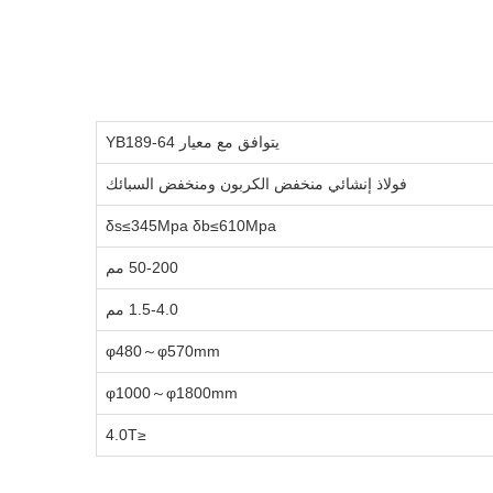
يتوافق مع معيار YB189-64
فولاذ إنشائي منخفض الكربون ومنخفض السبائك
δs≤345Mpa δb≤610Mpa
50-200 مم
1.5-4.0 مم
φ480～φ570mm
φ1000～φ1800mm
≤4.0T