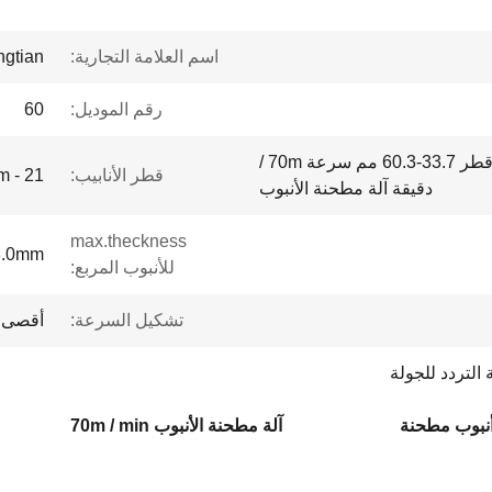
اسم العلامة التجارية:
ngtian
رقم الموديل:
60
لون أزرق آلة الكربون الصلب قطر 33.7-60.3 مم سرعة 70m /
قطر الأنابيب:
21 - 63mm
دقيقة آلة مطحنة الأنبوب
max.theckness
3.0mm
للأنبوب المربع:
تشكيل السرعة:
أقصى 80 م/دقيق
 التردد للجولة
آلة مطحنة الأنبوب 70m / min