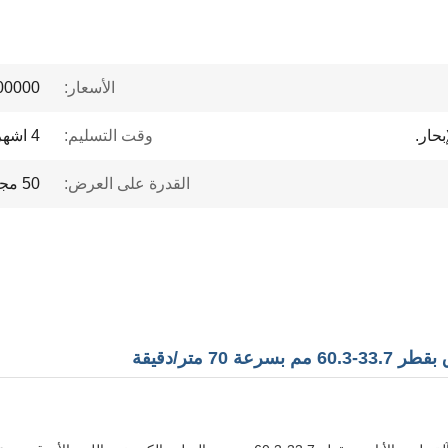
الأسعار:
 to $1 million
بحار.
وقت التسليم:
4 اشهر
القدرة على العرض:
50 مجموعة في السنة
 متر/دقيقة