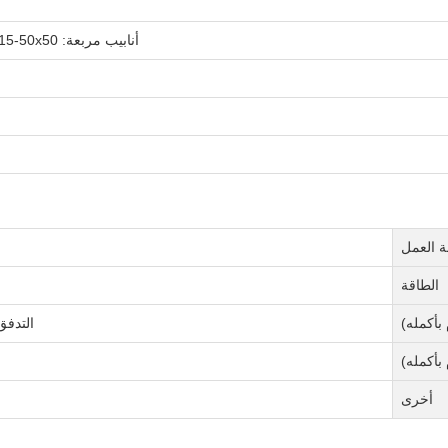
أنابيب مربعة: 15x15-50x50 مم، أنابيب مستديرة 17.2-60.3 مم، السُمك: 1.5-4.0 مم
 العمل
الطاقة
 بأكمله)
التدفق: 20 طن/ساعة～30 طن/ساعة، حجم الحوض
بأكمله)
أخرى