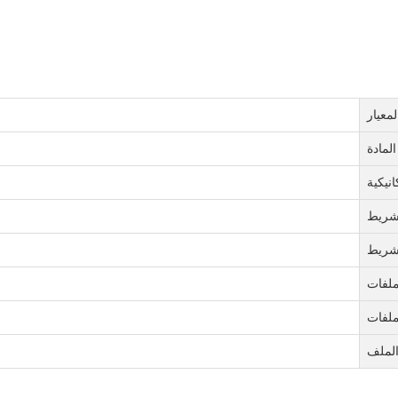
لمعيار
المادة
نيكية
شريط
شريط
ملفات
ملفات
لملف