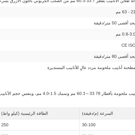
ة طحن الأنابيب بقطر 33.7-60.3 مم من الصلب الكربوني باللون الأزرق بسرعة 70 متر/دقيقة
 - 63 مم
حد أقصى 50 متر/دقيقة
0.8-3. مم
CE IS
حد أقصى 80 متر/دقيقة
طحنة أنابيب ملحومة بتردد عالٍ للأنابيب المستديرة
تم تصميم خط إنتاج الأنابيب الملحومة بتردد عالٍ HG89 لإ
السرعة (م/دقيقة)
الطاقة الرئيسية (كيلو واط)
250
30-100