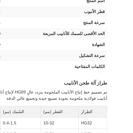
اسم المنتج
آل
قطر الأنبوب
21
سرعة المنتج
ب
الحد الأقصى للسمك للأنابيب المربعة
0
الشهادة
O
سرعة التشكيل
ب
الكلمات المفتاحية
م
طراز آلة طحن الأنابيب
أنابيب فولاذية ملحومة بجودة تصنيع جيدة وتجميع عالي الدقة.
الطراز
القطر (مم)
السُمك (مم)
0.4-1.5
10-32
HG32