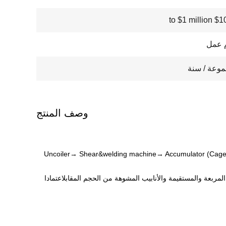
$100000
وصف المنتج
Uncoiler→ Shear&welding machine→ Accumulator (Cage)
 25-95 ملم في القطر و 1-3.5 ملم في سمك الجدار وكذلك الأنابيب المربعة والمستقيمة والأنابيب المشوهة من الحجم المقابلاعتمادا