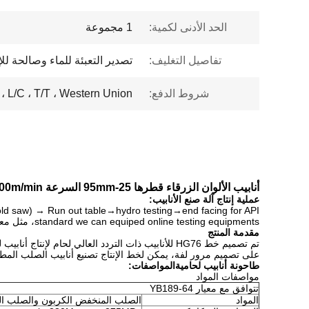
الحد الأدنى لكمية:
1 مجموعة
تفاصيل التغليف:
تصدير التعبئة للماء وصالحة للإ
شروط الدفع:
L/C ، T/T ، Western Union ،
أنابيب الألوان الزرقاء قطرها 25-95mm السرعة 100m/min
عملية إنتاج آلة صنع الأنابيب:
 saw) → Run out table→hydro testing→end facing for API
standard we can equiped online testing equipments، مثل معدات الاختبار المائي، معدات مواجهة نهاية، اختبار UT، اختبار ECT الخ
مقدمة المنتج
على تصميم مرور لفة، يمكن لخط الإنتاج تصنيع أنابيب الصلب المطاط
طاحونة أنابيب لحامية
المواصفات:
مواصفات المواد
تتوافق مع معيار YB189-64
المواد
الصلب المنخفض الكربون والصلب الم