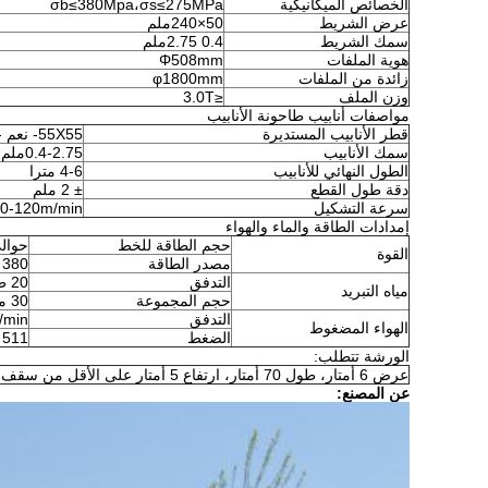
الخصائص الميكانيكية
σb≤380Mpa،σs≤275MPa
عرض الشريط
50×240ملم
سمك الشريط
0.4 ‬2.75ملم
هوية الملفات
Φ508mm
زائدة من الملفات
φ1800mm
وزن الملف
≤3.0T
مواصفات أنابيب طاحونة الأنابيب
قطر الأنابيب المستديرة
55X55
- نعم -
سمك الأنابيب
0.4-2.75ملم
الطول النهائي للأنابيب
4-6 مترا
دقة طول القطع
± 2 ملم
سرعة التشكيل
0-120m/min
إمدادات الطاقة والماء والهواء
حجم الطاقة للخط
حوالي 600 كي
القوة
مصدر الطاقة
380 فولت/60 هرتز/3 مراحل
التدفق
20 طن/ساعة 30 طن/ساعة
مياه التبريد
حجم المجموعة
30 متر مكعب
التدفق
/min
الهواء المضغوط
الضغط
511 كجم/ سم2
الورشة تتطلب:
عرض 6 أمتار، طول 70 أمتار، ارتفاع 5 أمتار على الأقل من سقف السكك الحديدية إلى الأرض.
عن المصنع: