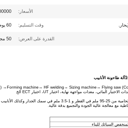
الأسعار:
 to $1 million
بحار.
وقت التسليم:
60 يوم عمل
القدرة على العرض:
50 مجموعة / سنة
آلة طاحونة الأنابيب
 →Forming machine→ HF welding→ Sizing machine→ Flying saw (Cold
تم تصميم خط HG76 للأنابيب ذات التردد العالي لحام لإنتاج أنابيب لحامية من
ية مع معالجة عالية الجودة والتجميع بدقة عالية.
نخفض السبائك للبناء