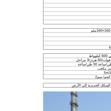
160×160ملم
6
لوواط
5m3