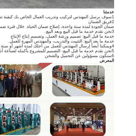
خدمتنا
1سوف نرسل المهندس لتركيب وتدريب العمال الخاص بك كيفية تشغيل هذه الآلة بطريقة صحيحة.
2فريق الضمان
ضمان الجودة لمدة سنة واحدة، إصلاح ضمان الحياة. خلال فترة ضمان
3نحن نقدم خدمة ما قبل البيع وبعد البيع.
خدمة ما قبل البيع: تصميم ورشة العمل، وتصميم إنتاج الإنتاج
خدمة ما بعد البيع: التثبيت والتدريب، والمهندس المهرة للعمل.
4ويمكننا أيضاً إرسال المهندس للعمل من أجلك لمدة أشهر أو سنة واحدة. سيساعدك المهندس على تحسين الإنتاج وتقليل النفايات وتقليل التكلفة.
5نحن نقدم خدمة ما قبل البيع- التصميم للمشروع بأكمله لصناعة أنابيب الفولاذ المقاوم للصدأ / صناعة أنابيب الفولاذ الكربوني.
6سنكون مسؤولين عن التحميل والشحن
المعرض