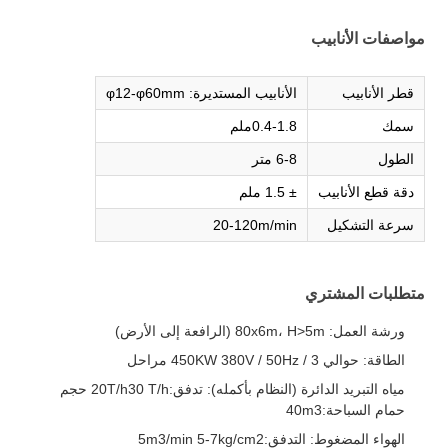
مواصفات الأنابيب
قطر الأنابيب
الأنابيب المستديرة: φ12-φ60mm
سمك
0.4-1.8ملم
الطول
6-8 متر
دقة قطع الأنابيب
± 1.5 ملم
سرعة التشكيل
20-120m/min
متطلبات المشتري
ورشة العمل: 80x6m، H>5m (الرافعة إلى الأرض)
الطاقة: حوالي 450KW 380V / 50Hz / 3 مراحل
مياه التبريد الدائرة (النظام بأكمله): تدفق:20T/h30 T/h حجم
حمام السباحة:40m3
الهواء المضغوط: التدفق:5m3/min 5-7kg/cm2