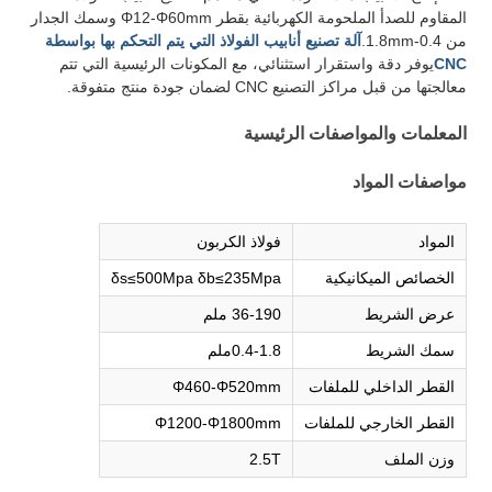
المقاوم للصدأ الملحومة الكهربائية بقطر Φ12-Φ60mm وسمك الجدار
من 0.4-1.8mm.
آلة تصنيع أنابيب الفولاذ التي يتم التحكم بها بواسطة
CNC
يوفر دقة واستقرار استثنائي، مع المكونات الرئيسية التي تتم
معالجتها من قبل مراكز التصنيع CNC لضمان جودة منتج متفوقة.
المعلمات والمواصفات الرئيسية
مواصفات المواد
المواد
فولاذ الكربون
الخصائص الميكانيكية
δs≤500Mpa δb≤235Mpa
عرض الشريط
36-190 ملم
سمك الشريط
0.4-1.8ملم
القطر الداخلي للملفات
Φ460-Φ520mm
القطر الخارجي للملفات
Φ1200-Φ1800mm
وزن الملف
2.5T