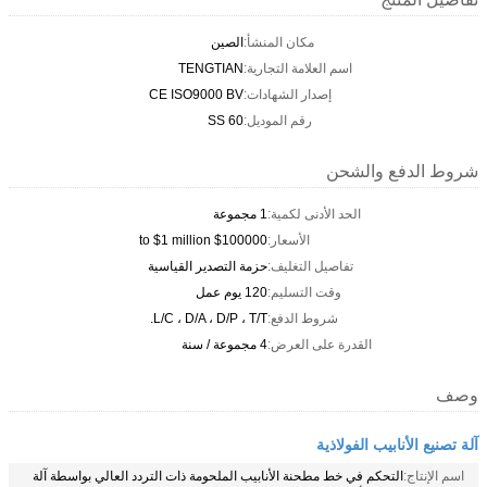
مكان المنشأ:
الصين
اسم العلامة التجارية:
TENGTIAN
إصدار الشهادات:
CE ISO9000 BV
رقم الموديل:
SS 60
شروط الدفع والشحن
الحد الأدنى لكمية:
1 مجموعة
الأسعار:
$100000 to $1 million
تفاصيل التغليف:
حزمة التصدير القياسية
وقت التسليم:
120 يوم عمل
شروط الدفع:
L/C ، D/A ، D/P ، T/T.
القدرة على العرض:
4 مجموعة / سنة
وصف
آلة تصنيع الأنابيب الفولاذية
اسم الإنتاج:
التحكم في خط مطحنة الأنابيب الملحومة ذات التردد العالي بواسطة آلة