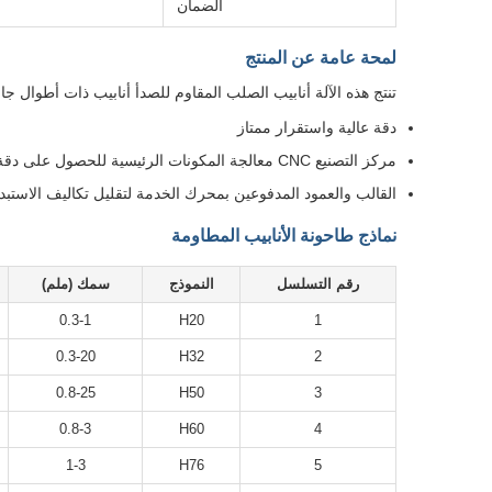
الضمان
لمحة عامة عن المنتج
تنتج هذه الآلة أنابيب الصلب المقاوم للصدأ أنابيب ذات أطوال جانبية من 25x25-60x60mm وسمك 
دقة عالية واستقرار ممتاز
مركز التصنيع CNC معالجة المكونات الرئيسية للحصول على دقة فائقة
القالب والعمود المدفوعين بمحرك الخدمة لتقليل تكاليف الاستبد
نماذج طاحونة الأنابيب المطاومة
رقم التسلسل
النموذج
سمك (ملم)
0.3-1
H20
1
0.3-20
H32
2
0.8-25
H50
3
0.8-3
H60
4
1-3
H76
5