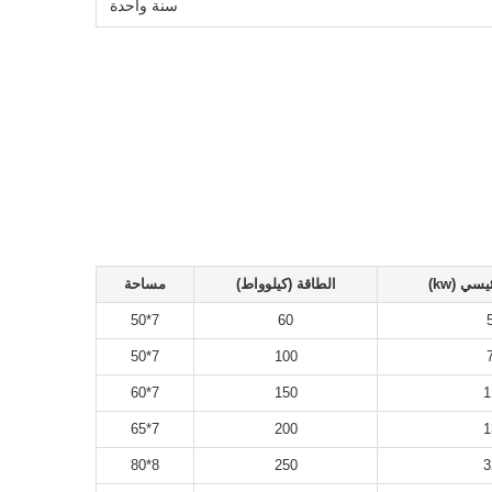
سنة واحدة
سي (kw)
الطاقة (كيلوواط)
مساحة
7*50
60
7*50
100
7*60
150
1
7*65
200
1
8*80
250
3