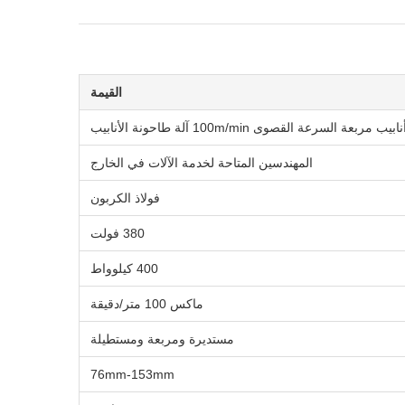
القيمة
ة القصوى 100m/min آلة طاحونة الأنابيب
المهندسين المتاحة لخدمة الآلات في الخارج
فولاذ الكربون
380 فولت
400 كيلوواط
ماكس 100 متر/دقيقة
مستديرة ومربعة ومستطيلة
76mm-153mm