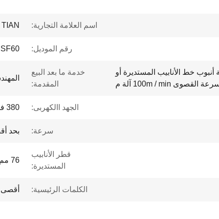
اسم العلامة التجارية:
 TIAN
رقم الموديل:
SF60
 أنبوب خط الأنابيب المستديرة أو
خدمة ما بعد البيع
المهند
قصوى 100m / min آلة م
المقدمة:
الجهد االكهربى:
380 فولت
سرعة:
بحد أقصى 100 
قطر الأنابيب
76 مم -153 مم
المستديرة:
الكلمات الرئيسية:
أقصى سرعة 0m / min