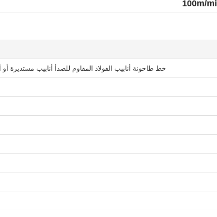
خط طاحونة أنابيب الفولاذ المقاوم للصدأ أنابيب مستديرة أو أنابيب مربعة السرع