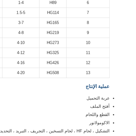
1-4
H89
6
1.5-5
HG114
7
3-7
HG165
8
4-8
HG219
9
4-10
HG273
10
4-12
HG325
11
4-16
HG426
12
4-20
HG508
13
عملية الإنتاج
عربة التحميل
أفتح الملف
القطع واللحام
الاكومولاتور
التشكيل ، لحام HF ، لحام التسخين ، التجريف ، التبريد ، التحديد الحجم ، التسهيل