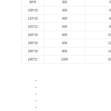
8*80
300
3
10*100
300
4
10*110
400
6
12*150
500
8
18*160
600
1
18*180
600
1
18*180
800
1
21*180
1000
2