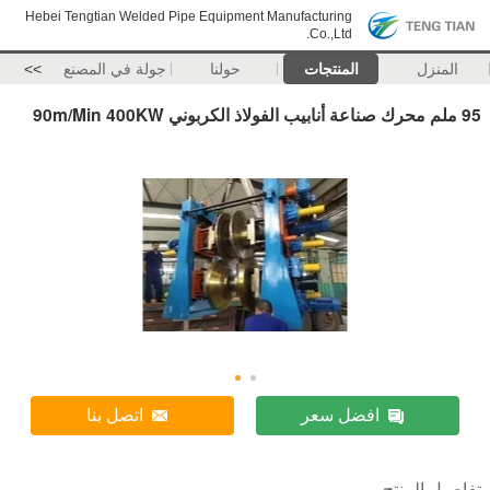
Hebei Tengtian Welded Pipe Equipment Manufacturing
Co.,Ltd.
المنزل
المنتجات
حولنا
جولة في المصنع
>>
95 ملم محرك صناعة أنابيب الفولاذ الكربوني 90m/Min 400KW
افضل سعر
اتصل بنا
تفاصيل المنتج