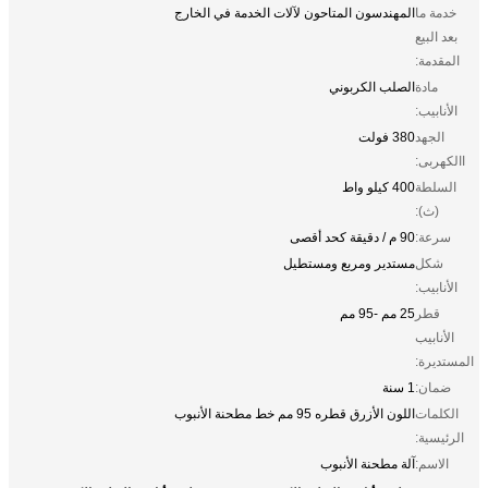
خدمة ما
المهندسون المتاحون لآلات الخدمة في الخارج
بعد البيع
المقدمة:
مادة
الصلب الكربوني
الأنابيب:
الجهد
380 فولت
االكهربى:
السلطة
400 كيلو واط
(ث):
سرعة:
90 م / دقيقة كحد أقصى
شكل
مستدير ومربع ومستطيل
الأنابيب:
قطر
25 مم -95 مم
الأنابيب
المستديرة:
ضمان:
1 سنة
الكلمات
اللون الأزرق قطره 95 مم خط مطحنة الأنبوب
الرئيسية:
الاسم:
آلة مطحنة الأنبوب