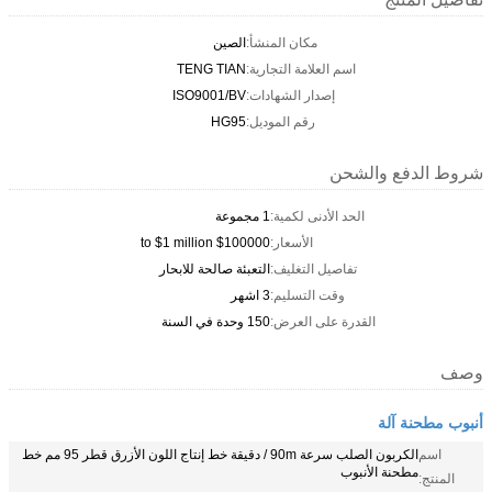
مكان المنشأ:
الصين
اسم العلامة التجارية:
TENG TIAN
إصدار الشهادات:
ISO9001/BV
رقم الموديل:
HG95
شروط الدفع والشحن
الحد الأدنى لكمية:
1 مجموعة
الأسعار:
$100000 to $1 million
تفاصيل التغليف:
التعبئة صالحة للابحار
وقت التسليم:
3 اشهر
القدرة على العرض:
150 وحدة في السنة
وصف
أنبوب مطحنة آلة
اسم
الكربون الصلب سرعة 90m / دقيقة خط إنتاج اللون الأزرق قطر 95 مم خط
مطحنة الأنبوب
المنتج: