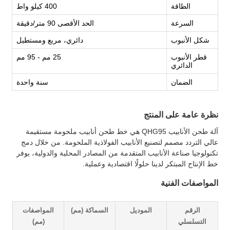
الطاقة
400 كيلو واط
السرعة
الحد الأقصى 90 متر/دقيقة
شكل الأنبوب
دائري، مربع ومستطيل
قطر الأنبوب
25 مم - 95 مم
الدائري
الضمان
سنة واحدة
نظرة عامة على المنتج
آلة طحن الأنابيب QHG95 هي خط طحن أنابيب ملحومة مستقيمة
عالي التردد مصمم لتصنيع الأنابيب الفولاذية الملحومة. من خلال دمج
تكنولوجيا صناعة الأنابيب المتقدمة من المصادر المحلية والدولية، يوفر
خط الإنتاج المبتكر لدينا حلولًا اقتصادية وعملية.
المواصفات الفنية
الرقم
الموديل
السماكة (مم)
المواصفات
ا
التسلسلي
(مم)