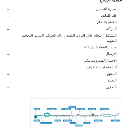
سيارة التحميل
فك اللفائف
القطع واللحام
المراكم
التشكيل، اللحام عالي التردد، الملدن، إزالة الحواف، التبريد، التحجيم،
التقويم
منشار القطع البارد STD
الإرسال
الاختبار الهيدروستاتيكي
أداة تشطيب الأطراف
المقوّم
التعبئة
التخزين