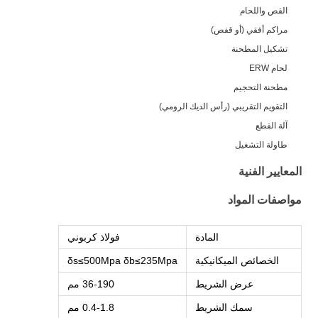
القص واللحام
مراكم أفقي (أو قفص)
تشكيل المطحنة
لحام ERW
مطحنة التحجيم
التقويم التقريبي (رأس الديك الرومي)
آلة القطع
طاولة التشغيل
المعايير الفنية
مواصفات المواد
المادة
فولاذ كربوني
الخصائص الميكانيكية
δs≤500Mpa δb≤235Mpa
عرض الشريط
36-190 مم
سمك الشريط
0.4-1.8 مم