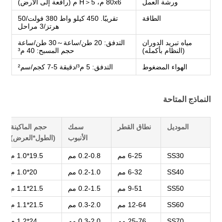
ورشة العمل
80x6 م، H＞5 م (رافعة إلى الأرض)
الطاقة
تقريبًا. 450 كيلو واط 380 فولت/50
هرتز/3 مراحل
مياه تبريد الدوران
التدفق: 20 طن/ساعة～30 طن/ساعة
(النظام بأكمله)
حجم المسبح: 40 م³
الهواء المضغوط
التدفق: 5 م³/دقيقة 5-7 كجم/سم²
النماذج المتاحة
الموديل
نطاق القطر
سمك
حجم الماكينة
الأنبوب
(الطول*العرض)
SS30
6-25 مم
0.2-0.8 مم
19.5*1.0 م
SS40
6-32 مم
0.2-1.0 مم
20*1.0 م
SS50
9-51 مم
0.2-1.5 مم
21.5*1.1 م
SS60
12-64 مم
0.3-2.0 مم
21.5*1.1 م
SS70
25-76 مم
0.3-2.0 مم
24*1.2 م