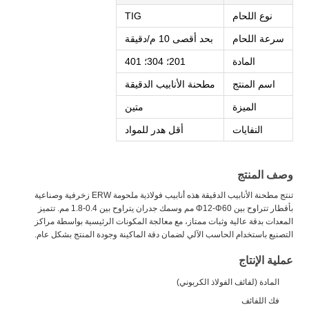
نوع اللحام
TIG
سرعة اللحام
بحد أقصى 10 م/دقيقة
المادة
201؛ 304؛ 401
اسم المنتج
مطحنة الأنابيب الدقيقة
الميزة
متين
النفايات
أقل هدر للمواد
وصف المنتج
تنتج مطحنة الأنابيب الدقيقة هذه أنابيب فولاذية ملحومة ERW زخرفية وصناعية
بأقطار تتراوح بين Φ12-Φ60 مم وسمك جدران يتراوح بين 0.4-1.8 مم. تتميز
المعدات بدقة عالية وثبات ممتاز، مع معالجة المكونات الرئيسية بواسطة مراكز
التصنيع باستخدام الحاسب الآلي لضمان دقة الماكينة وجودة المنتج بشكل عام.
عملية الإنتاج
المادة (لفائف الفولاذ الكربوني)
فك اللفائف