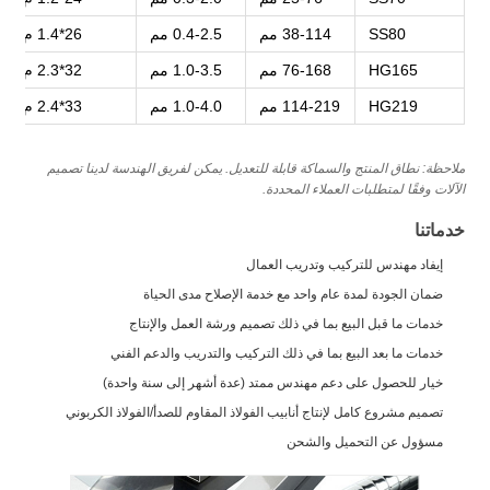
SS80
38-114 مم
0.4-2.5 مم
26*1.4 م
HG165
76-168 مم
1.0-3.5 مم
32*2.3 م
HG219
114-219 مم
1.0-4.0 مم
33*2.4 م
ملاحظة: نطاق المنتج والسماكة قابلة للتعديل. يمكن لفريق الهندسة لدينا تصميم
الآلات وفقًا لمتطلبات العملاء المحددة.
خدماتنا
إيفاد مهندس للتركيب وتدريب العمال
ضمان الجودة لمدة عام واحد مع خدمة الإصلاح مدى الحياة
خدمات ما قبل البيع بما في ذلك تصميم ورشة العمل والإنتاج
خدمات ما بعد البيع بما في ذلك التركيب والتدريب والدعم الفني
خيار للحصول على دعم مهندس ممتد (عدة أشهر إلى سنة واحدة)
تصميم مشروع كامل لإنتاج أنابيب الفولاذ المقاوم للصدأ/الفولاذ الكربوني
مسؤول عن التحميل والشحن