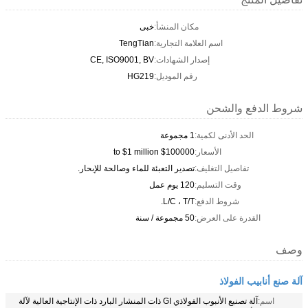
مكان المنشأ:
خبى
اسم العلامة التجارية:
TengTian
إصدار الشهادات:
CE, ISO9001, BV
رقم الموديل:
HG219
شروط الدفع والشحن
الحد الأدنى لكمية:
1 مجموعة
الأسعار:
$100000 to $1 million
تفاصيل التغليف:
تصدير التعبئة للماء وصالحة للإبحار.
وقت التسليم:
120 يوم عمل
شروط الدفع:
L/C ، T/T.
القدرة على العرض:
50 مجموعة / سنة
وصف
آلة صنع أنابيب الفولاذ
اسم:
آلة تصنيع الأنبوب الفولاذي GI ذات المنشار البارد ذات الإنتاجية العالية لآلة