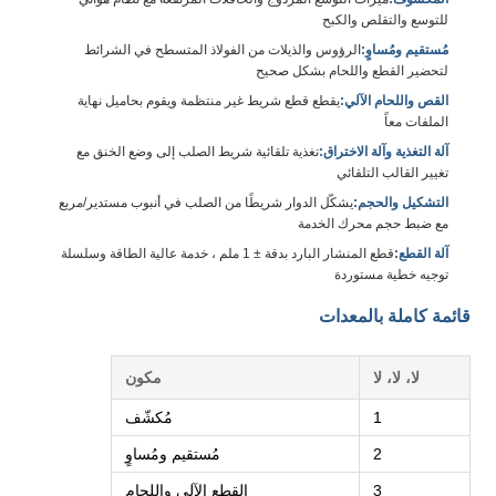
للتوسع والتقلص والكبح
مُستقيم ومُساوٍ:
الرؤوس والذيلات من الفولاذ المتسطح في الشرائط
لتحضير القطع واللحام بشكل صحيح
القص واللحام الآلي:
يقطع قطع شريط غير منتظمة ويقوم بحاميل نهاية
الملفات معاً
آلة التغذية وآلة الاختراق:
تغذية تلقائية شريط الصلب إلى وضع الخنق مع
تغيير القالب التلقائي
التشكيل والحجم:
يشكّل الدوار شريطًا من الصلب في أنبوب مستدير/مربع
مع ضبط حجم محرك الخدمة
آلة القطع:
قطع المنشار البارد بدقة ± 1 ملم ، خدمة عالية الطاقة وسلسلة
توجيه خطية مستوردة
قائمة كاملة بالمعدات
لا، لا، لا
مكون
1
مُكشّف
2
مُستقيم ومُساوٍ
3
القطع الآلي واللحام