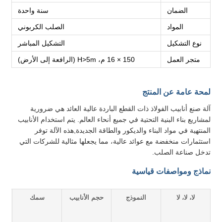
الضمان
سنة واحدة
المواد
الصلب الكربوني
نوع التشكيل
التشكيل المباشر
متجر العمل
150 × 16 م، H>5m (الرافعة إلى الأرض)
لمحة عامة عن المنتج
آلة صنع أنابيب الفولاذ ذات القطع الباردة عالية العائد هي ضرورية
لمشاريع بناء البنية التحتية في جميع أنحاء العالم. يتم استخدام الأنابيب
المنتهية في مواد البناء والديكور والطاقة الجديدة,هذه الآلة توفر
استثمارات منخفضة مع عوائد عالية، مما يجعلها مثالية للشركات التي
تدخل صناعة الصلب.
نماذج ومواصفات قياسية
لا، لا، لا
النموذج
حجم الأنابيب
سمك
)